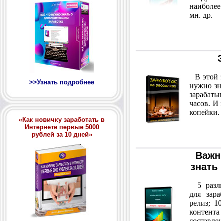
наиболе
мн. др.
В этой э
>>Узнать подробнее
нужно зн
зарабат
часов. И
копейки.
«Как новичку заработать в
Интернете первые 5000
рублей за 10 дней»
Важн
знать
5 разли
для зара
релиз; 1
контент
составле