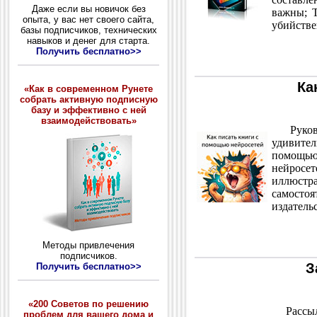
Даже если вы новичок без
важны; Т
опыта, у вас нет своего сайта,
убийстве
базы подписчиков, технических
навыков и денег для старта.
Получить бесплатно>>
Ка
«Как в современном Рунете
собрать активную подписную
базу и эффективно с ней
взаимодействовать»
Руково
удивител
помощью
нейросет
иллюстр
самосто
издатель
Методы привлечения
подписчиков.
З
Получить бесплатно>>
«200 Советов по решению
Рассылк
проблем для вашего дома и