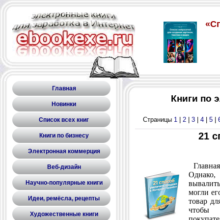
Главная
Книги по 
Новинки
Страницы
1
|
2
|
3
|
4
|
5
|
Список всех книг
21 с
Книги по бизнесу
Электронная коммерция
Главная 
Веб-дизайн
Однако,
Научно-популярные книги
вывалить
могли ег
Идеи, ремёсла, рецепты
товар дл
чтобы
Художественные книги
покупат