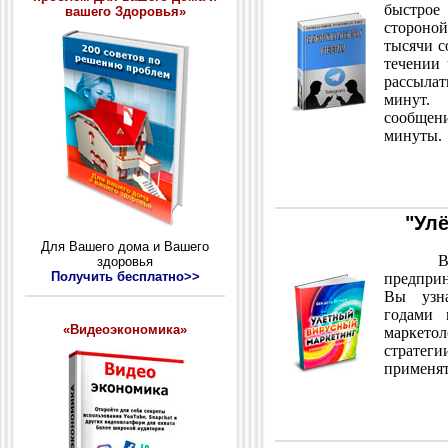
быстрое
вашего Здоровья»
стороной
тысячи с
течении 
рассыла
минут. 
сообщен
минуты.
"Ул
Для Вашего дома и Вашего
В кни
здоровья
Получить бесплатно>>
предпри
Вы узна
годами 
«Видеоэкономика»
маркетол
стратег
применят