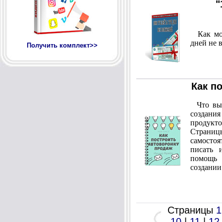
"
Как можн
дней не 
Получить комплект>>
Как п
Что вы у
создан
продукто
Страниц
самосто
писать 
помощь
создани
Страницы
1
10
|
11
|
12