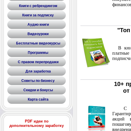
финансов
Книги с ребрендингом
Книги за подписку
Аудио книги
"Топ
Видеоуроки
Бесплатные видеокурсы
В книге
Программы
платны
подписчи
С правом перепродажи
Для заработка
Советы по бизнесу
10+ п
от
Скидки и бонусы
Карта сайта
С пом
Гарантир
акций в
PDF идеи по
пошаго
дополнительному заработку
внедрен