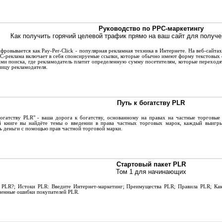
Руководство по PPC-маркетингу
Как получить горячий целевой трафик прямо на ваш сайт для получе
овывается как Pay-Per-Click - популярная рекламная техника в Интернете. На веб-сайтах
PC-реклама включает в себя спонсируемые ссылки, которые обычно имеют форму текстовых
ами поиска, где рекламодатель платит определенную сумму посетителям, которые переход
ницу рекламодателя.
Путь к богатству PLR
гатству PLR" - ваша дорога к богатству, основанному на правах на частные торговые 
й книге вы найдёте темы о введении в права частных торговых марок, каждый выигры
ь деньги с помощью прав частной торговой марки.
Стартовый пакет PLR
Том 1 для начинающих
PLR?; Истоки PLR: Введите Интернет-маркетинг; Преимущества PLR; Правила PLR; Как 
ненные ошибки покупателей PLR.