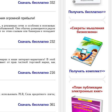
Скачать бесплатно
332
Получить бесплатно>>
ния огромной прибыли!
, в рекламных сетях и особенно в поисковых
«Секреты мышления
 объявлений. Они обычно размещаются рядом
ят по этим ссылкам или баннерам и попадают
бизнесмена»
Скачать бесплатно
232
марки в нише интернет-маркетинга! В этой
вает от прав частной торговой марки, как
Получить комплект>>
Скачать бесплатно
216
«План публикации
электронных книг»
использовать PLR; Сила кредитного плеча;
Скачать бесплатно
361