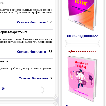
га
аботке в качестве издателя, рекламодателя и
ктивных ниш. Привлечении трафика на ваши
Скачать бесплатно
180
ернет-маркетинга
Узнать подробнее>>
, реклама, ссылки, банерная реклама, email-
щение сайта в онлайн-каталогах, партнёрские
«Денежный найм»
Скачать бесплатно
158
 ниши
делитиь проблемы, которые можно решить,
Скачать бесплатно
52
|
18