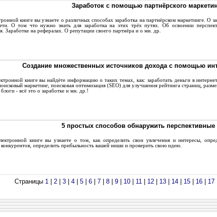
Заработок с помощью партнёрского маркетин
тронной книге вы узнаете о различных способах заработка на партнёрском маркетинге. О зар
сети. О том что нужно знать для заработка на этих трёх путях. Об освоении перспе
. Заработке на рефералах. О репутации своего партнёра и о мн. др.
Создание множественных источников дохода с помощью инт
тронной книге вы найдёте информацию о таких темах, как: заработать деньги в интернете
поисковый маркетинг, поисковая оптимизация (SEO) для улучшения рейтинга страниц, разме
блоги - всё это о заработке и мн. др.!
5 простых способов обнаружить перспективные
ктронной книге вы узнаете о том, как определить свои увлечения и интересы, опре
 конкурентов, определить прибыльность вашей ниши и проверить свою идею.
Страницы
1
|
2
|
3
|
4
|
5
|
6
|
7
|
8
|
9
|
10
|
11
|
12
|
13
|
14
|
15
|
16
|
17