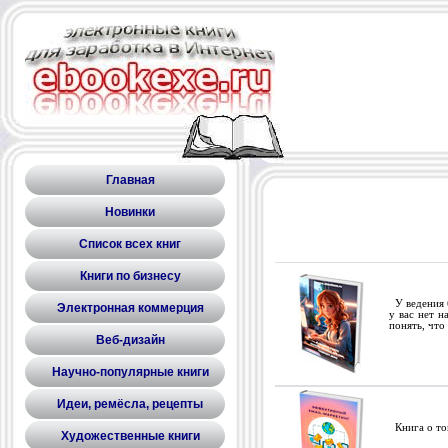
Главная
Новинки
Список всех книг
Книги по бизнесу
У ведения б
Электронная коммерция
у вас нет н
понять, что 
Веб-дизайн
Научно-популярные книги
Идеи, ремёсла, рецепты
Книга о том
Художественные книги