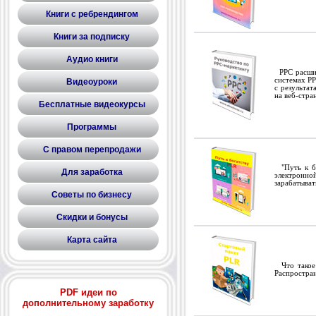
Книги с ребрендингом
Книги за подписку
Аудио книги
PPC расшифр
системах P
Видеоуроки
с результат
на веб-стра
Бесплатные видеокурсы
Программы
С правом перепродажи
"Путь к бо
Для заработка
электронно
зарабатыват
Советы по бизнесу
Скидки и бонусы
Карта сайта
Что такое 
Распростра
PDF идеи по
дополнительному заработку