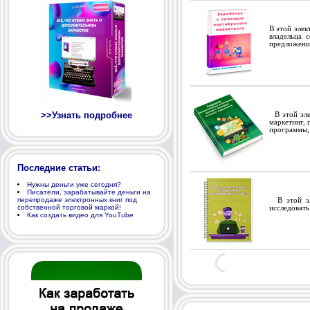
В этой элек
владельца 
предложения
>>Узнать подробнее
В этой элек
маркетинг, 
программы, 
Последние статьи:
Нужны деньги уже сегодня?
Писатели, зарабатывайте деньги на
перепродаже электронных книг под
В этой эле
собственной торговой маркой!
исследовать
Как создать видео для YouTube