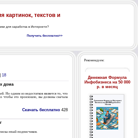
Рекомендуем:
|
18
Денежная Формула
Инфобизнеса на 50 000
их дома
р. в месяц
й. Но одним из недостатков является то, что
 но чтобы это произошло, вы должны сначала
Скачать бесплатно
428
г
писка email-подписчиков.