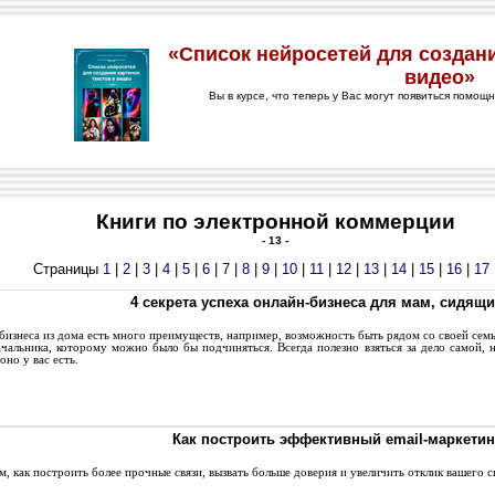
Книги по электронной коммерции
- 13 -
Страницы
1
|
2
|
3
|
4
|
5
|
6
|
7
|
8
|
9
|
10
|
11
|
12
|
13
|
14
|
15
|
16
|
17
4 секрета успеха онлайн-бизнеса для мам, сидящ
изнеса из дома есть много преимуществ, например, возможность быть рядом со своей семье
ачальника, которому можно было бы подчиняться. Всегда полезно взяться за дело cамой,
оно у вас есть.
Как построить эффективный email-маркетин
, как построить более прочные связи, вызвать больше доверия и увеличить отклик вашего с