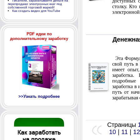
доступных с
Писатели, зарабатывайте деньги на
перепродаже электронных книг под
столку. Кто
собственной торговой маркой!
Как создать видео для YouTube
электронной
PDF идеи по
Денежна
дополнительному заработку
Эта Формула
свой путь в 
имеет опыт
заработка
подробные
заработка в
путь от нач
>>Узнать подробнее
зарабатывая
Страницы
10
|
11
|
12