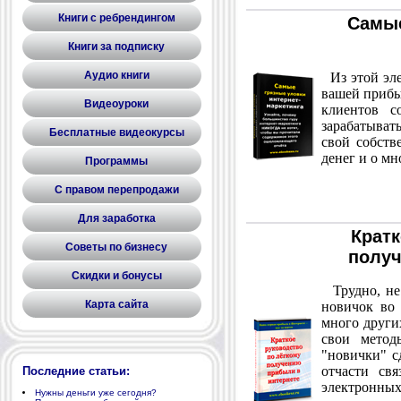
Книги с ребрендингом
Самые
Книги за подписку
Аудио книги
Из этой эле
вашей прибыл
Видеоуроки
клиентов с
зарабатывать
Бесплатные видеокурсы
свой собств
денег и о мн
Программы
С правом перепродажи
Для заработка
Кратк
Советы по бизнесу
получ
Скидки и бонусы
Трудно, не 
Карта сайта
новичок во 
много други
свои метод
"новички" с
отчасти св
Последние статьи:
электронных
Нужны деньги уже сегодня?