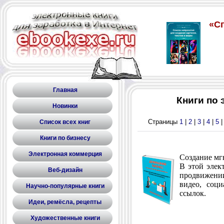
Главная
Книги по
Новинки
Страницы
1
|
2
|
3
|
4
|
5
Список всех книг
Книги по бизнесу
Электронная коммерция
Создание мг
В этой элек
Веб-дизайн
продвижени
видео, соц
Научно-популярные книги
ссылок.
Идеи, ремёсла, рецепты
Художественные книги