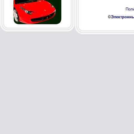
Поли
©
Электронны