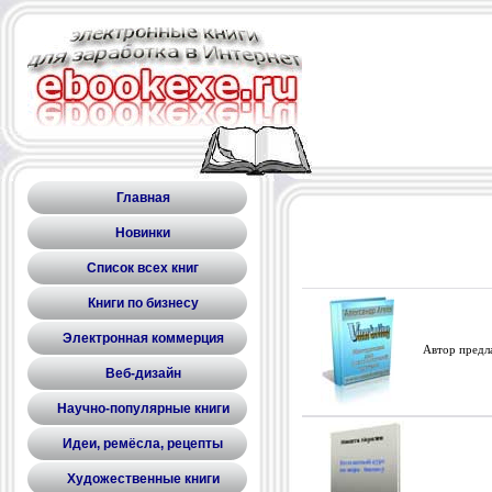
Главная
Новинки
Список всех книг
Книги по бизнесу
Электронная коммерция
Автор предлаг
Веб-дизайн
Научно-популярные книги
Идеи, ремёсла, рецепты
Художественные книги