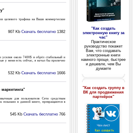
у"
ии целевого трафика на Ваши коммерческие
"Как создать
907 Kb
Скачать бесплатно
1382
электронную книгу за
час"
Практическое
руководство покажет
Вам, что создавать
электронные книги
и усилия около 7400$ я обрёл стабильный и
намного проще, быстрее
ые у меня есть сейчас, я начал бы прилично
и дешевле, чем Вы
думаете
532 Kb
Скачать бесплатно
1666
"Как создать группу в
- маркетинга"
ВК для продвижения
партнёрок"
вычным для пользователя Сети средствам
к показано в данной книге, превращаются в
545 Kb
Скачать бесплатно
766