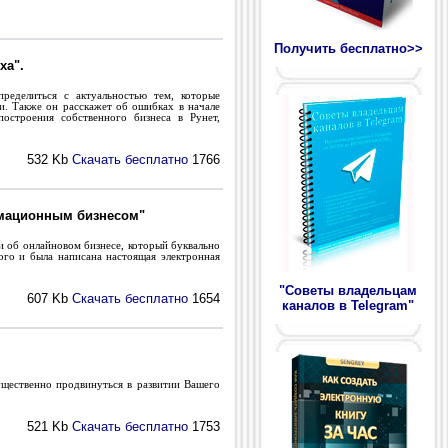
Получить бесплатно>>
ха".
еделиться с актуальностью тем, которые
ги. Также он расскажет об ошибках в начале
остроения собственного бизнеса в Рунет,
532 Kb
Скачать бесплатно
1766
рмационным бизнесом"
 об онлайновом бизнесе, который буквально
ого и была написана настоящая электронная
"Cоветы владельцам
607 Kb
Скачать бесплатно
1654
каналов в Telegram"
щественно продвинуться в развитии Вашего
521 Kb
Скачать бесплатно
1753