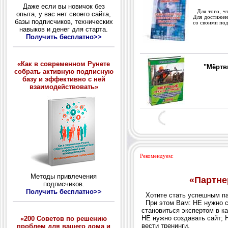
Даже если вы новичок без
Для того, чт
опыта, у вас нет своего сайта,
Для достижен
базы подписчиков, технических
со своими по
навыков и денег для старта.
Получить бесплатно>>
«Как в современном Рунете
"Мёртв
собрать активную подписную
базу и эффективно с ней
взаимодействовать»
Рекомендуем:
Методы привлечения
подписчиков.
Получить бесплатно>>
«200 Советов по решению
проблем для вашего дома и