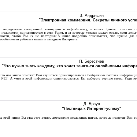
В. Андряшин
"Электронная коммерция. Секреты личного успе
определение электронной коммерции и инфо-бизнесу, о нишах Рунета, помогает опр
о пользуются популярностью в сети Рунет, и за которые человек может отдать свои день
ьности, чтобы Вы их не повторили.В книге подробно описывается, что нужно для п
 особенности работы в нашем и западном Интернете.
П. Берестнев
"Что нужно знать каждому, кто хочет заняться онлайновым инфо
что моя книга поможет Вам научиться ориентироваться в безбрежных потоках информации
у NET. А умея в этой информации ориентироваться, Вы выберете верную стезю. Ради эт
Д. Браун
"Лестница к Интернет-успеху"
 этой книги Вы откроете девять достатлчно несложных шагов, которые позволят Вам су