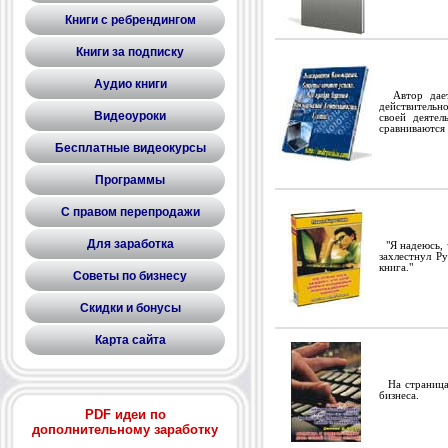
Книги с ребрендингом
Книги за подписку
Аудио книги
Автор дает 
действительн
Видеоуроки
своей деятел
сравниваются
Бесплатные видеокурсы
Программы
С правом перепродажи
Для заработка
"Я надеюсь, 
захлестнул Р
книга."
Советы по бизнесу
Скидки и бонусы
Карта сайта
На страницах
бизнеса.
PDF идеи по
дополнительному заработку