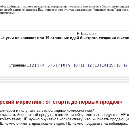
обы добиться нужного результата, совершенно недостаточно просто убедить потенциальн
ия необходимого эффекта Вам придётся пройти так называемую "лишнюю милю" для того
дписчиками.
Р. Брансон
ые утки не крякают или 19 отличных идей быстрого создания выс
Страницы
1
|
2
|
3
|
4
|
5
|
6
|
7
|
8
|
9
|
10
|
11
|
12
|
13
|
14
|
15
|
16
|
17