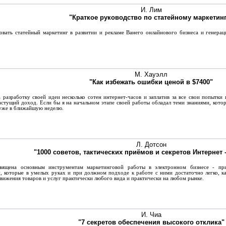
И. Лим
"Краткое руководство по статейному маркетинг
вать статейный маркетинг в развитии и рекламе Ванего онлайнового бизнеса и генерац
М. Хауэлл
"Как избежать ошибки ценой в $7400"
разработку своей идеи несколько сотен интернет-часов и заплатив за все свои попытки 
стущий доход. Если бы я на начальном этапе своей работы обладал теми знаниями, котор
 уже в ближайшую неделю.
Л. Дотсон
"1000 советов, тактических приёмов и секретов Интернет 
щена основным инструментам маркетинговой работы в электронном бизнесе - при
, которые в умелых руках и при должном подходе к работе с ними достаточно легко, ка
вижения товаров и услуг практически любого вида и практически на любом рынке.
И. Чиа
"7 секретов обеспечения высокого отклика"