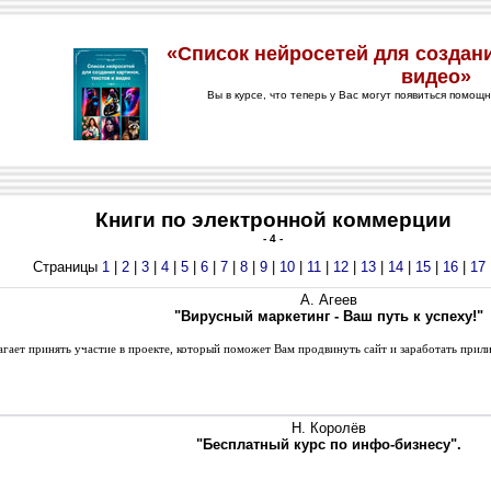
Книги по электронной коммерции
- 4 -
Страницы
1
|
2
|
3
|
4
|
5
|
6
|
7
|
8
|
9
|
10
|
11
|
12
|
13
|
14
|
15
|
16
|
17
А. Агеев
"Вирусный маркетинг - Ваш путь к успеху!"
ает принять участие в проекте, который поможет Вам продвинуть сайт и заработать прил
Н. Королёв
"Бесплатный курс по инфо-бизнесу".