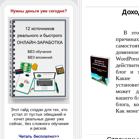
Дохо
Нужны деньги уже сегодня?
В этой 
причин
самостоя
доменно
WordPre
действит
блог и з
Какие 
установи
может д
вашего б
блога, к
Этот гайд создан для тех, кто
Как монет
устал от пустых обещаний и
хочет реальных денег уже
сейчас, без сложного обучения
и рисков.
Читать бесплатно>>