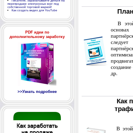
Писатели, зарабатывайте деньги на
перепродаже электронных книг под
собственной торговой маркой!
План
Как создать видео для YouTube
В этой 
основах
PDF идеи по
партнёр
дополнительному заработку
следует
партнё
оптимиз
продвиг
создание 
др.
>>Узнать подробнее
Как 
траф
В этой 