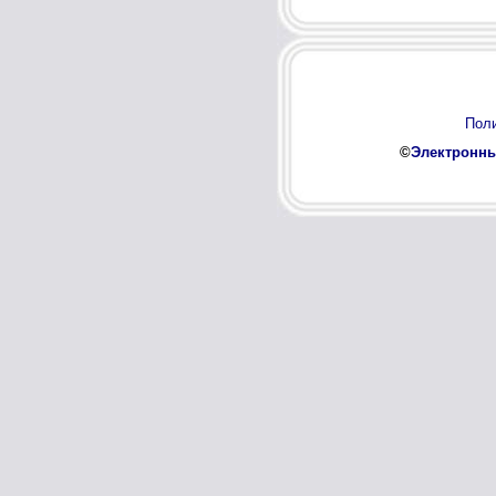
Поли
©
Электронны