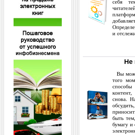
себя т
читател
платфор
добавляе
Определе
и отслеж
Не
Вы может
того мом
способы 
контент,
снова. Н
обсудит
приносит
быть тем
бумагу и 
электрон