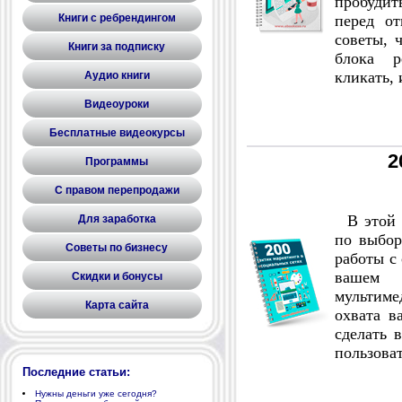
пробудит
Книги с ребрендингом
перед от
советы, 
Книги за подписку
блока р
кликать, 
Аудио книги
Видеоуроки
Бесплатные видеокурсы
2
Программы
С правом перепродажи
В этой э
Для заработка
по выбор
Советы по бизнесу
работы с
вашем 
Скидки и бонусы
мультим
Карта сайта
охвата в
сделать 
пользоват
Последние статьи:
Нужны деньги уже сегодня?