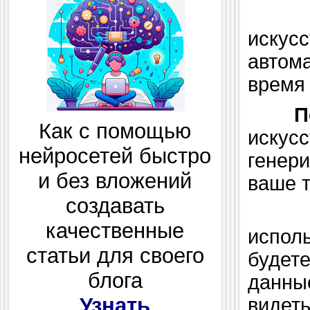
иску
автом
время 
П
Как с помощью
искус
нейросетей быстро
генер
и без вложений
ваше 
создавать
качественные
испол
статьи для своего
будет
блога
данны
Узнать
видеть