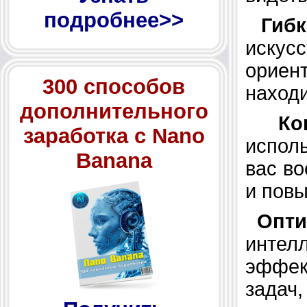
подробнее>>
Гибк
искус
ориен
300 способов
наход
дополнительного
Ко
заработка с Nano
испол
Banana
вас в
и повы
Опти
интел
эффек
задач