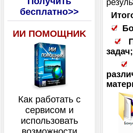
Получить
резуль
бесплатно>>
Итог
Бо
ИИ ПОМОЩНИK
задач;
разл
матер
Как работать с
сервисом и
использовать
возможности