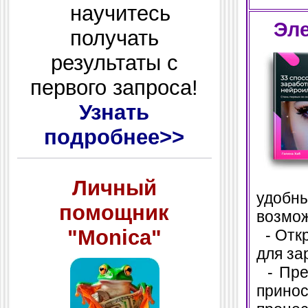
научитесь
Эле
получать
результаты с
первого запроса!
Узнать
подробнее>>
Личный
удобн
помощник
возмож
"Monica"
- Откр
для за
- Прев
принос