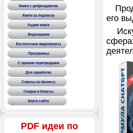
Продо
Книги с ребрендингом
его вы
Книги за подписку
Аудио книги
Искус
Видеоуроки
сфер
Бесплатные видеокурсы
деяте
Программы
С правом перепродажи
Для заработка
Советы по бизнесу
Скидки и бонусы
Карта сайта
PDF идеи по