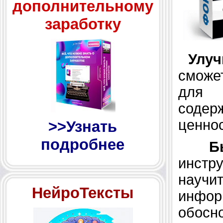
дополнительному
заработку
Улуч
сможе
для 
содер
ценнос
>>Узнать
подробнее
Б
инстр
научи
НейроТексты
инфо
обосн