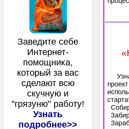
процес
Заведите себе
Интернет-
«
помощника,
который за вас
Узнай
сделают всю
проект
испол
скучную и
старта
"грязуню" работу!
Собира
Узнать
Забир
Зараба
подробнее>>