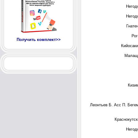
Негод
Негод
Гнатен
Рог
Получить комплект>>
Кийосаки 
Малащ
Кизи
Леонтьев Б. Асс П. Беге
Краснокутск
Негод