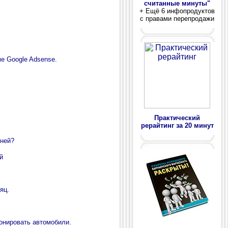
считанные минуты"
+ Ещё 6 инфопродуктов
с правами перепродажи
ме Google Adsense.
Практический
рерайтинг за 20 минут
дней?
й
яц.
онировать автомобили.