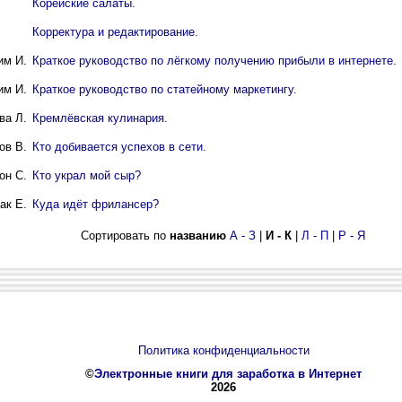
Корейские салаты.
Корректура и редактирование.
им И.
Краткое руководство по лёгкому получению прибыли в интернете.
им И.
Краткое руководство по статейному маркетингу.
ва Л.
Кремлёвская кулинария.
ов В.
Кто добивается успехов в сети.
он С.
Кто украл мой сыр?
ак Е.
Куда идёт фрилансер?
Сортировать по
названию
А - З
|
И - К
|
Л - П
|
Р - Я
Политика конфиденциальности
©
Электронные книги для заработка в Интернет
2026