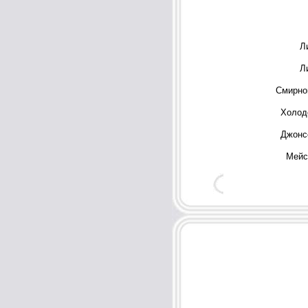
Л
Л
Смирно
Холод
Джонс
Мейс