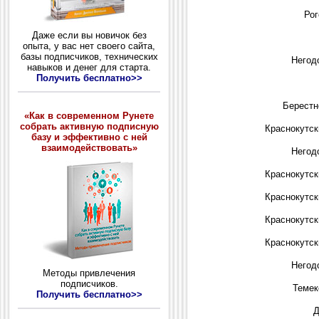
Рог
Даже если вы новичок без
опыта, у вас нет своего сайта,
базы подписчиков, технических
Негод
навыков и денег для старта.
Получить бесплатно>>
Берестн
«Как в современном Рунете
собрать активную подписную
Краснокутск
базу и эффективно с ней
взаимодействовать»
Негод
Краснокутск
Краснокутск
Краснокутск
Краснокутск
Негод
Методы привлечения
подписчиков.
Темек
Получить бесплатно>>
Д