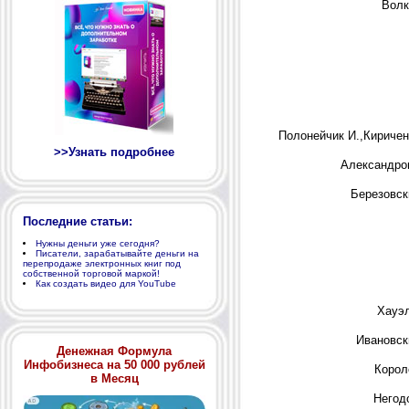
Волк
Полонейчик И.,Киричен
>>Узнать подробнее
Александро
Березовск
Последние статьи:
Нужны деньги уже сегодня?
Писатели, зарабатывайте деньги на
перепродаже электронных книг под
собственной торговой маркой!
Как создать видео для YouTube
Хауэ
Ивановск
Денежная Формула
Инфобизнеса на 50 000 рублей
Корол
в Месяц
Негод