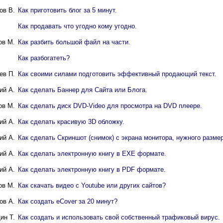
ов В.
Как приготовить блог за 5 минут.
Как продавать что угодно кому угодно.
ов М.
Как разбить большой файл на части.
Как разбогатеть?
ев П.
Как своими силами подготовить эффективный продающий текст.
ий A.
Как сделать Баннер для Сайта или Блога.
ов М.
Как сделать диск DVD-Video для просмотра на DVD плеере.
ий A.
Как сделать красивую 3D обложку.
ий A.
Как сделать Скриншот (снимок) с экрана монитора, нужного размер
ий A.
Как сделать электронную книгу в ЕХЕ формате.
ий A.
Как сделать электронную книгу в PDF формате.
ов М.
Как скачать видео с Youtube или других сайтов?
ов А.
Как создать eCover за 20 минут?
ин Т.
Как создать и использовать свой собственный трафиковый вирус.