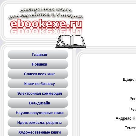
Главная
Новинки
Список всех книг
Щадил
Книги по бизнесу
Электронная коммерция
Рог
Веб-дизайн
Год
Научно-популярные книги
Андреас K.
Идеи, ремёсла, рецепты
Темек
Художественные книги