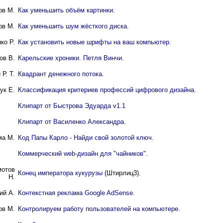
ов М.
Как уменьшить объём картинки.
ов М.
Как уменьшить шум жёсткого диска.
ко P.
Как установить новые шрифты на ваш компьютер.
ов В.
Карельские хроники. Петля Винчи.
Р. Т.
Квадрант денежного потока.
ук Е.
Классификация критериев профессий цифрового дизайна.
Клипарт от Быстрова Эдуарда v1.1
Клипарт от Василенко Александра.
ма М.
Код Папы Карло - Найди свой золотой ключ.
Коммерческий web-дизайн для "чайников".
мотов
Конец императора кукурузы
(Штирлиц3).
Н.
ий A.
Контекстная реклама Google AdSense.
ов М.
Контролируем работу пользователей на компьютере.