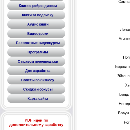
Сэмпс
Книги с ребрендингом
Книги за подписку
Аудио книги
Ленш
Видеоуроки
Агише
Бесплатные видеокурсы
Программы
Поп
С правом перепродажи
Берестн
Для заработка
Эйгенл
Советы по бизнесу
Хь
Скидки и бонусы
Бендл
Карта сайта
Негод
Браун 
PDF идеи по
Рог
дополнительному заработку