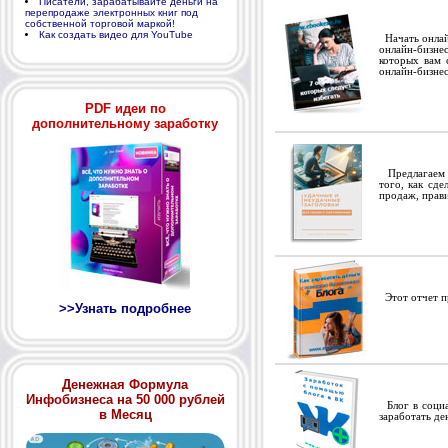
Писатели, зарабатывайте деньги на
перепродаже электронных книг под
собственной торговой маркой!
Как создать видео для YouTube
Начать онлайн
онлайн-бизнес
которых вам 
онлайн-бизне
PDF идеи по
дополнительному заработку
Предлагаем р
того, как сде
продаж, прав
Этот отчет пр
>>Узнать подробнее
Денежная Формула
Инфобизнеса на 50 000 рублей
Блог в социа
в Месяц
заработать де