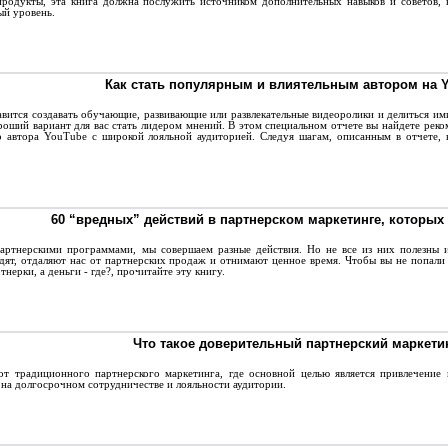
продукты, эта книга должна послужить источником дополнительных навыков и советов, 
ый уровень.
Как стать популярным и влиятельным автором на 
ится создавать обучающие, развивающие или развлекательные видеоролики и делиться ими
оший вариант для вас стать лидером мнений. В этом специальном отчете вы найдете реком
о автора YouTube с широкой лояльной аудиторией. Следуя шагам, описанным в отчете, 
60 “вредных” действий в партнерском маркетинге, которых
ртнерскими программами, мы совершаем разные действия. Но не все из них полезны и
дят, отдаляют нас от партнерских продаж и отнимают ценное время. Чтобы вы не попали 
тнерки, а деньги - где?, прочитайте эту книгу.
Что такое доверительный партнерский маркети
 традиционного партнерского маркетинга, где основной целью является привлечение 
на долгосрочном сотрудничестве и лояльности аудитории.