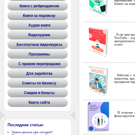
партнерские 
бизнес на нов
Книги с ребрендингом
Книги за подписку
Аудио книги
Видеоуроки
Если вам нрав
YouTube - хор
авторитетног
Бесплатные видеокурсы
успех.
Программы
С правом перепродажи
Для заработка
Работая с па
напротив, вре
продвигая пар
Советы по бизнесу
Скидки и бонусы
Карта сайта
В отличие от
фокусируется 
Последние статьи:
Нужны деньги уже сегодня?