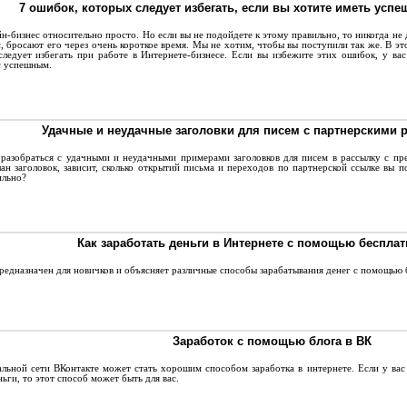
7 ошибок, которых следует избегать, если вы хотите иметь усп
-бизнес относительно просто. Но если вы не подойдете к этому правильно, то никогда не
, бросают его через очень короткое время. Мы не хотим, чтобы вы поступили так же. В 
следует избегать при работе в Интернете-бизнесе. Если вы избежите этих ошибок, у вас
с успешным.
Удачные и неудачные заголовки для писем с партнерскими
азобраться с удачными и неудачными примерами заголовков для писем в рассылку с пре
лан заголовок, зависит, сколько открытий письма и переходов по партнерской ссылке вы
ильно?
Как заработать деньги в Интернете с помощью бесплат
едназначен для новичков и объясняет различные способы зарабатывания денег с помощью 
Заработок с помощью блога в ВК
льной сети ВКонтакте может стать хорошим способом заработка в интернете. Если у вас 
ньги, то этот способ может быть для вас.