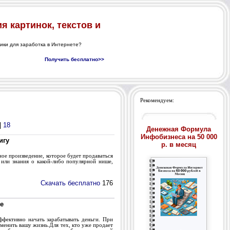
Рекомендуем:
|
18
Денежная Формула
Инфобизнеса на 50 000
игу
р. в месяц
ное произведение, которое будет продаваться
ь или знания о какой-либо популярной нише,
Скачать бесплатно
176
е
ффективно начать зарабатывать деньги. При
менить вашу жизнь.Для тех, кто уже продает