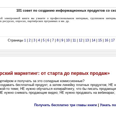
101 совет по созданию информационных продуктов со ск
 электронной книги вы узнаете о профессиональном интервью, групповом интервь
 ресурсах, опросах, партнёрских прграммах и мн. др.
Страницы
1
|
2
|
3
|
4
|
5
|
6
|
7
|
8
|
9
|
10
|
11
|
12
|
13
|
14
|
15
|
16
|
17