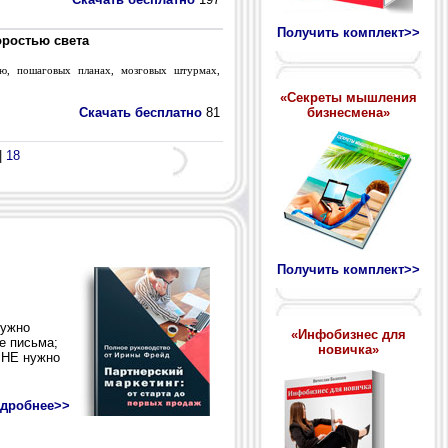
Получить комплект>>
оростью света
ю, пошаговых планах, мозговых штурмах,
«Секреты мышления
бизнесмена»
Скачать бесплатно
81
|
18
Получить комплект>>
«Инфобизнес для
новичка»