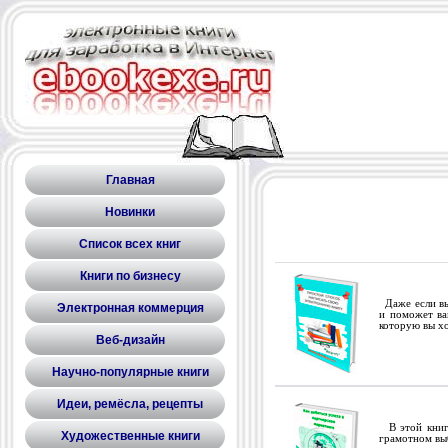
Главная
Новинки
Список всех книг
Книги по бизнесу
Даже если вы 
Электронная коммерция
и поможет ва
которую вы хо
Веб-дизайн
Научно-популярные книги
Идеи, ремёсла, рецепты
В этой книге
Художественные книги
грамотном выб