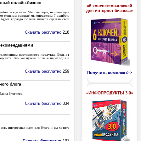
ешный онлайн-бизнес
«6 конспектов-ключей
для интернет бизнеса»
 добьетесь успеха. Многие люди, начинающие
этом мощном докладе мы определим 7 ошибок,
 будет гораздо больше шансов сделать свой
Скачать бесплатно
218
 рекомендациями
дложением партнерского продукта. Ведь от
 получите. Вам же нужно больше переходов и
Скачать бесплатно
259
Получить комплект>>
ного блога
«ИНФОПРОДУКТЫ 3.0»
блога блоггера.
Скачать бесплатно
334
есть интересная идея для блога и вы хотите
Скачать бесплатно
197