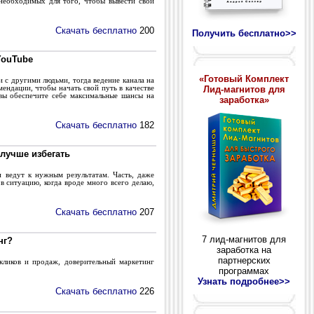
необходимых для того, чтобы вывести свой
Скачать бесплатно
200
Получить бесплатно>>
YouTube
«Готовый Комплект
 с другими людьми, тогда ведение канала на
Лид-магнитов для
ендации, чтобы начать свой путь в качестве
вы обеспечите себе максимальные шансы на
заработка»
Скачать бесплатно
182
 лучше избегать
 ведут к нужным результатам. Часть, даже
в ситуацию, когда вроде много всего делаю,
Скачать бесплатно
207
7 лид-магнитов для
нг?
заработка на
партнерских
кликов и продаж, доверительный маркетинг
программах
Узнать подробнее>>
Скачать бесплатно
226