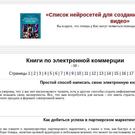
Книги по электронной коммерции
- 12 -
Страницы
1
|
2
|
3
|
4
|
5
|
6
|
7
|
8
|
9
|
10
|
11
|
12
|
13
|
14
|
15
|
16
|
17
Простой способ написать свою электронную кн
уверены, что у вас нет писательского таланта, есть и другие способы создать информатив
м показать свою экспертность. Все, что вам потребуется для начала - это иметь страст
тите продать в формате электронной книги.
Как добиться успеха в партнерском маркетинг
 вы узнаете о преимуществах партнерского маркетинга, а также о том, как быстро и э
оре товара, наличии целевой аудитории и небольшом везении это может по-настоящему из