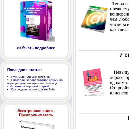
Тесты и 
прежнему
конверси
чем любо
числе вс
как сдела
>>Узнать подробнее
7 
Последние статьи:
Невыпущ
дорого п
Нужны деньги уже сегодня?
Писатели, зарабатывайте деньги на
вдохну
перепродаже электронных книг под
собственной торговой маркой!
Откроой
Как создать видео для YouTube
клиентов
Электронная книга -
Предприниматель