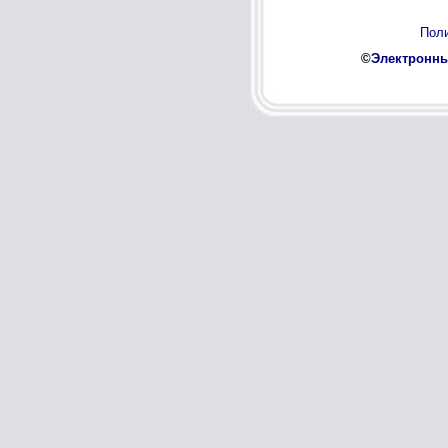
Поли
©
Электронны