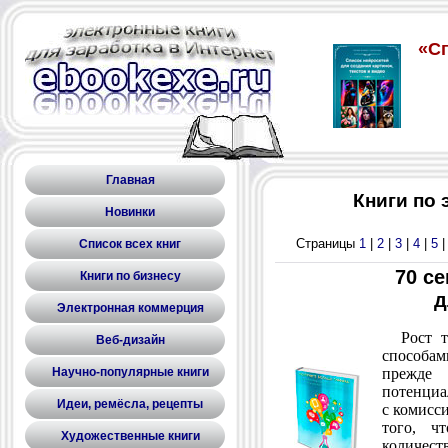
Главная
Книги по
Новинки
Страницы
1
|
2
|
3
|
4
|
5
Список всех книг
70 с
Книги по бизнесу
д
Электронная коммерция
Рост тр
Веб-дизайн
способа
Научно-популярные книги
прежде 
потенциа
Идеи, ремёсла, рецепты
с комисс
того, ч
Художественные книги
количес