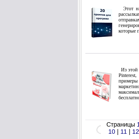
Этот наб
рассылк
отправк
генерир
которые 
Из этой 
Pinteres
примеры 
маркетинг
максима
бесплатн
Страницы
10
|
11
|
12