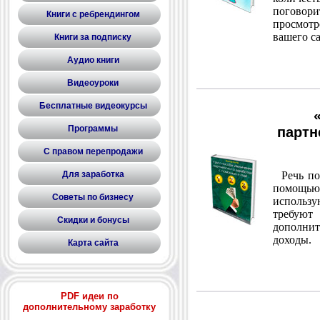
поговор
Книги с ребрендингом
просмотр
вашего с
Книги за подписку
Аудио книги
Видеоуроки
Бесплатные видеокурсы
Программы
партн
С правом перепродажи
Для заработка
Речь пой
помощь
Советы по бизнесу
использ
требую
Скидки и бонусы
дополни
доходы.
Карта сайта
PDF идеи по
дополнительному заработку