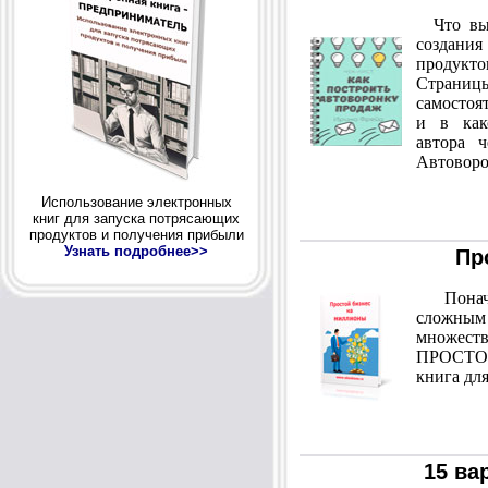
Что вы у
создан
продукто
Страниц
самостоя
и в как
автора 
Автоворо
Использование электронных
книг для запуска потрясающих
продуктов и получения прибыли
Узнать подробнее>>
Пр
Поначал
сложны
множест
ПРОСТОЙ
книга для
15 ва