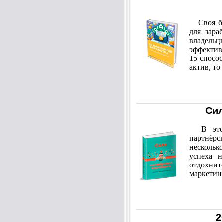
Своя баз
для зара
владель
эффектив
15 спосо
актив, то
Сил
В этой 
партнёр
нескольк
успеха н
отдохнит
маркетин
2