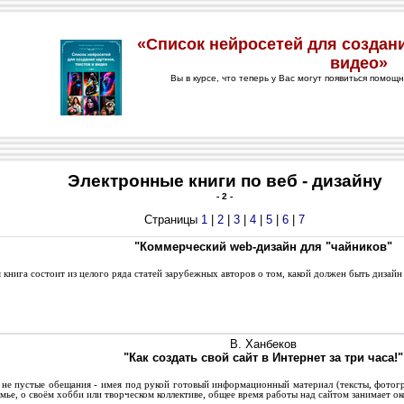
Электронные книги по веб - дизайну
- 2 -
Страницы
1
|
2
|
3
|
4
|
5
|
6
|
7
"Коммерческий web-дизайн для "чайников"
книга состоит из целого ряда статей зарубежных авторов о том, какой должен быть дизайн
В. Ханбеков
"Как создать свой сайт в Интернет за три часа!"
не пустые обещания - имея под рукой готовый информационный материал (тексты, фотогра
емье, о своём хобби или творческом коллективе, общее время работы над сайтом занимает ок