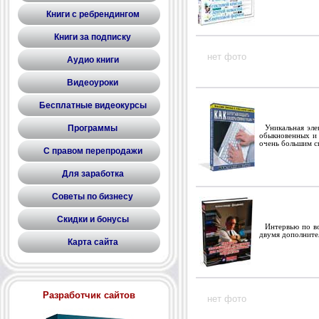
Книги с ребрендингом
Книги за подписку
нет фото
Аудио книги
Видеоуроки
Бесплатные видеокурсы
Программы
Уникальная элек
обыкновенных и 
очень большим с
С правом перепродажи
Для заработка
Советы по бизнесу
Скидки и бонусы
Интервью по во
двумя дополните
Карта сайта
Разработчик сайтов
нет фото