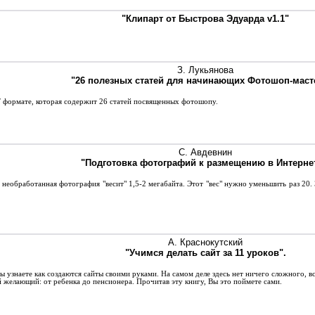
"Клипарт от Быстрова Эдуарда v1.1"
З. Лукьянова
"26 полезных статей для начинающих Фотошоп-маст
 формате, которая содержит 26 статей посвященных фотошопу.
С. Авдевнин
"Подготовка фотографий к размещению в Интернет
 необработанная фотография "весит" 1,5-2 мегабайта. Этот "вес" нужно уменьшить раз 20.
А. Краснокутский
"Учимся делать сайт за 11 уроков".
 узнаете как создаются сайты своими руками. На самом деле здесь нет ничего сложного, вс
 желающий: от ребенка до пенсионера. Прочитав эту книгу, Вы это поймете сами.