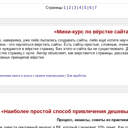
Страницы
1
|
2
|
3
|
4
|
5
|
6
|
7
«Мини-курс по вёрстке сайт
 наверняка, уже либо пытались создавать сайты, либо ещё хотите науч
ача - это научиться верстать сайты. Есть сайты простые, сложные, оче
т нуждается в вёрстке страниц. Без этого и сайта бы не существовало. 
стке страниц с нуля. Автор объясняет, как верстаются страницы, расска
овных принципов вёрстки.
тронные книги и курсы с правом перепродажи
|
Для заработка