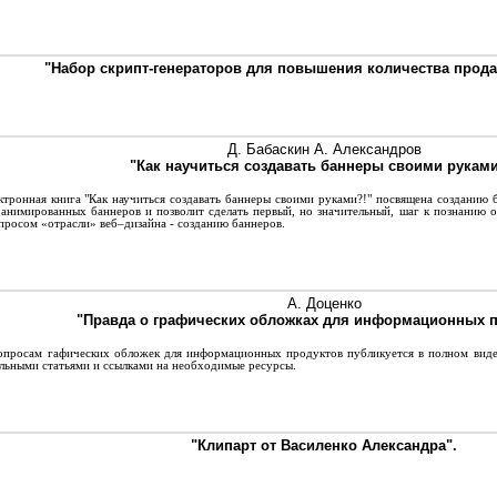
"Набор скрипт-генераторов для повышения количества прода
Д. Бабаскин А. Александров
"Как научиться создавать баннеры своими руками
тронная книга "Как научиться создавать баннеры своими руками?!" посвящена созданию б
анимированных баннеров и позволит сделать первый, но значительный, шаг к познанию
просом «отрасли» веб–дизайна - созданию баннеров.
А. Доценко
"Правда о графических обложках для информационных 
просам гафических обложек для информационных продуктов публикуется в полном виде
льными статьями и ссылками на необходимые ресурсы.
"Клипарт от Василенко Александра".