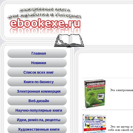
Главная
Новинки
Список всех книг
Книги по бизнесу
Эта электронная 
Электронная коммерция
Веб-дизайн
Научно-популярные книги
Идеи, ремёсла, рецепты
Это не шутка и 
Художественные книги
себе или своей с