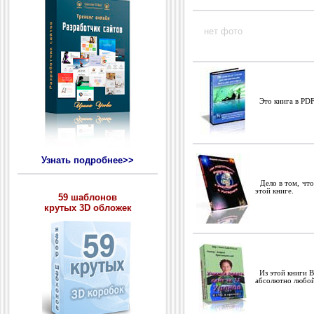
нет фото
Это книга в PDF
Узнать подробнее>>
Дело в том, что
этой книге.
59 шаблонов
крутых 3D обложек
Из этой книги Вы
абсолютно любой