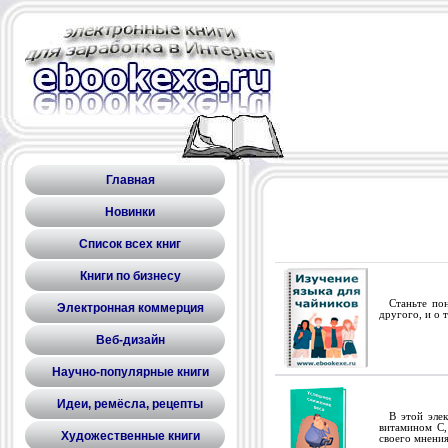
Главная
Новинки
Список всех книг
Книги по бизнесу
Станьте поня
Электронная коммерция
другого, и о 
Веб-дизайн
Научно-популярные книги
Идеи, ремёсла, рецепты
В этой элект
витамином С,
Художественные книги
своего мнения