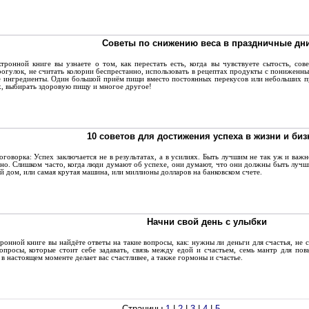
Советы по снижению веса в праздничные дн
ронной книге вы узнаете о том, как перестать есть, когда вы чувствуете сытость, сов
огулок, не считать колории беспрестанно, использовать в рецептах продукты с пониженн
 ингредиенты. Один большой приём пищи вместо постоянных перекусов или небольших пр
х, выбирать здоровую пищу и многое другое!
10 советов для достижения успеха в жизни и биз
говорка: Успех заключается не в результатах, а в усилиях. Быть лучшим не так уж и важ
но. Слишком часто, когда люди думают об успехе, они думают, что они должны быть лучш
 дом, или самая крутая машина, или миллионы долларов на банковском счете.
Начни свой день с улыбки
онной книге вы найдёте ответы на такие вопросы, как: нужны ли деньги для счастья, не с
опросы, которые стоит себе задавать, связь между едой и счастьем, семь мантр для пов
в настоящем моменте делает вас счастливее, а также гормоны и счастье.
Страницы
1
|
2
|
3
|
4
|
5