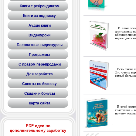
Книги с ребрендингом
Книги за подписку
Аудио книги
В этой элект
длительных пр
Видеоуроки
обезжиренные
переходить и
Бесплатные видеокурсы
Программы
С правом перепродажи
Есть такая по
Это очень вер
Для заработка
самый большой
Советы по бизнесу
Скидки и бонусы
Карта сайта
В этой электр
счастливы - в
почему жизнь 
PDF идеи по
дополнительному заработку