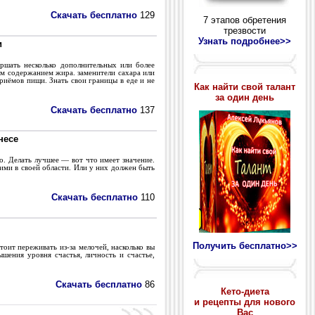
Скачать бесплатно
129
7 этапов обретения
трезвости
Узнать подробнее>>
и
ершать несколько дополнительных или более
ым содержанием жира. заменители сахара или
иёмов пищи. Знать свои границы в еде и не
Как найти свой талант
за один день
Скачать бесплатно
137
несе
но. Делать лучшее — вот что имеет значение.
ими в своей области. Или у них должен быть
Скачать бесплатно
110
Получить бесплатно>>
тоит переживать из-за мелочей, насколько вы
ышения уровня счастья, личность и счастье,
Скачать бесплатно
86
Кето-диета
и рецепты для нового
Вас