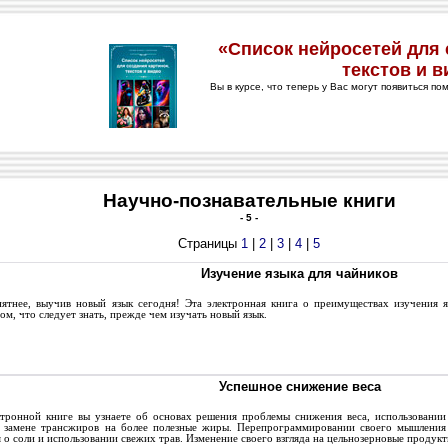
Научно-познавательные книги
- 5 -
Страницы
1
|
2
|
3
|
4
|
5
Изучение языка для чайников
тнее, выучив новый язык сегодня! Эта электронная книга о преимуществах изучения яз
том, что следует знать, прежде чем изучать новый язык.
Успешное снижение веса
ронной книге вы узнаете об основах решения проблемы снижения веса, использовании 
 замене трансжиров на более полезные жиры. Перепрограммировании своего мышления
 о соли и использовании свежих трав. Изменение своего взгляда на цельнозерновые продукты