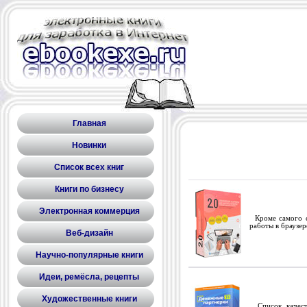
Главная
Новинки
Список всех книг
Книги по бизнесу
Электронная коммерция
Кроме самого сб
работы в браузер
Веб-дизайн
Научно-популярные книги
Идеи, ремёсла, рецепты
Художественные книги
Список качеств