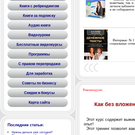
новичкам, так и
Книги с ребрендингом
личном кабинете
и не собираются 
Книги за подписку
Аудио книги
Видеоуроки
Интервью №1 с 
социальных сетях
Бесплатные видеокурсы
Программы
С правом перепродажи
Для заработка
Советы по бизнесу
Рекомендуем:
Скидки и бонусы
Карта сайта
Последние статьи:
Нужны деньги уже сегодня?