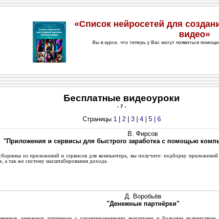
Бесплатные видеоуроки
- 7 -
Страницы
1
|
2
|
3
|
4
|
5 |
6
В. Фирсов
"Приложения и сервисы для быстрого заработка с помощью компь
орника из приложений и сервисов для компьютера, вы получите: подборку приложений 
е, а так же систему масштабирования дохода.
Д. Воробьёв
"Денежные партнёрки"
енных денежных партнерок с гарантированными выплатами и большим количеством и