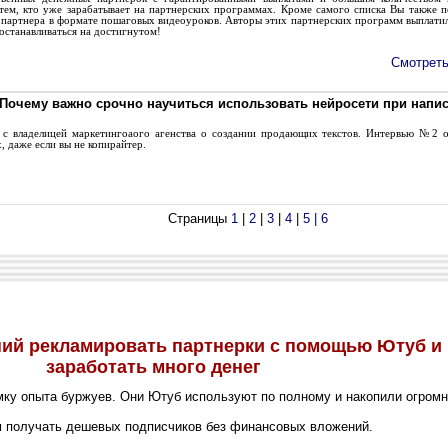
 тем, кто уже зарабатывает на партнерских программах. Кроме самого списка Вы также 
 партнера в формате пошаговых видеоуроков. Авторы этих партнерских программ выплатил
останавливаться на достигнутом!
Смотреть
Почему важно срочно научиться использовать нейросети при напис
владелицей маркетингоаого агенства о создании продающих текстов. Интервью №2 о т
, даже если вы не копирайтер.
Страницы
1
|
2
|
3
|
4
|
5 |
6