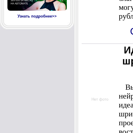
мог
рубл
Узнать подробнее>>
И
ш
Вы 
не
Нет фото
иде
шри
про
вос