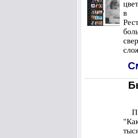
цве
в 
Рес
бол
св
сло
С
Б
Пре
"Ка
тыс