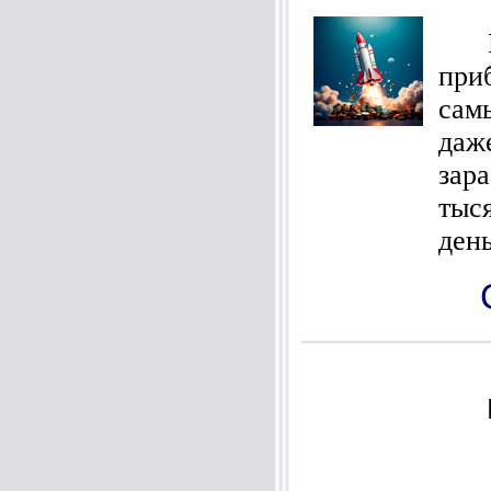
Как
при
сам
даж
зар
тыс
ден