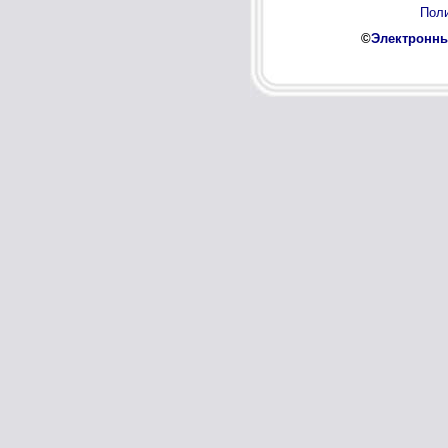
Поли
©
Электронны