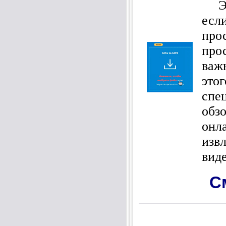
Это
ес
про
про
важ
эт
спе
обз
онл
изв
виде
С