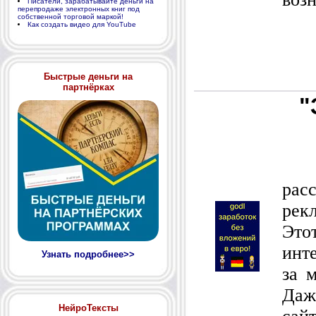
Писатели, зарабатывайте деньги на
перепродаже электронных книг под
собственной торговой маркой!
Как создать видео для YouTube
Быстрые деньги на
партнёрках
"
В 
ра
рек
Это
инт
Узнать подробнее>>
за 
Даж
НейроТексты