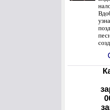
нал
Вд
узн
поз
пес
созд
К
за
0
за