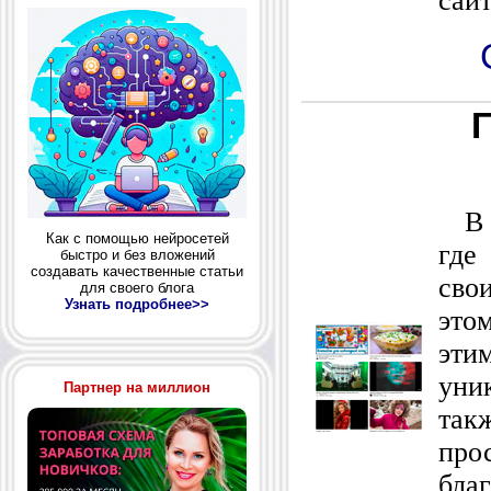
сай
В э
Как с помощью нейросетей
где
быстро и без вложений
создавать качественные статьи
сво
для своего блога
Узнать подробнее>>
это
эти
уни
Партнер на миллион
так
про
бла