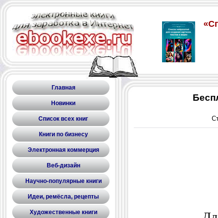
Главная
Бесп
Новинки
С
Список всех книг
Книги по бизнесу
Электронная коммерция
Веб-дизайн
Научно-популярные книги
Идеи, ремёсла, рецепты
Художественные книги
Для