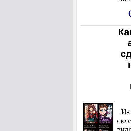
Ка
с
Из 
скл
вид