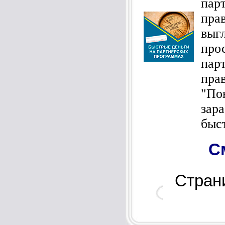
пар
пра
выг
пр
пар
пр
"П
зар
быст
С
Стра