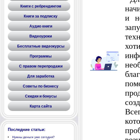
Книги с ребрендингом
нач
и н
Книги за подписку
зап
Аудио книги
тех
Видеоуроки
хот
Бесплатные видеокурсы
ин
Программы
нео
С правом перепродажи
бла
Для заработка
пом
Советы по бизнесу
про
Скидки и бонусы
соз
Карта сайта
Все
кот
про
Последние статьи:
Нужны деньги уже сегодня?
возн