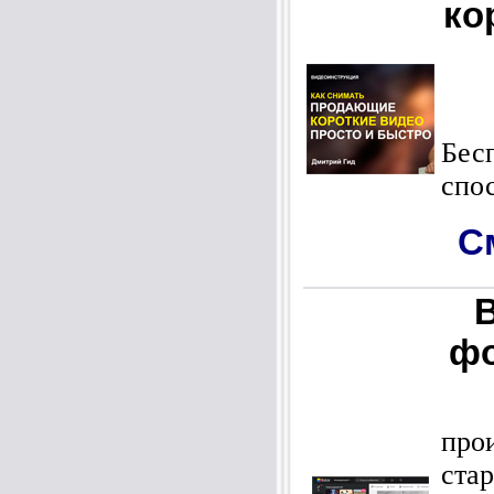
ко
Бес
спо
С
фо
На
про
ста