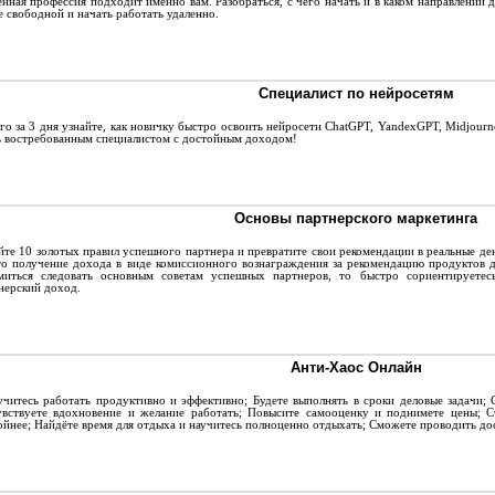
енная профессия подходит именно вам. Разобраться, с чего начать и в каком направлении д
е свободной и начать работать удаленно.
Специалист по нейросетям
о за 3 дня узнайте, как новичку быстро освоить нейросети ChatGPT, YandexGPT, Midjourne
ь востребованным специалистом с достойным доходом!
Основы партнерского маркетинга
йте 10 золотых правил успешного партнера и превратите свои рекомендации в реальные ден
о получение дохода в виде комиссионного вознаграждения за рекомендацию продуктов д
миться следовать основным советам успешных партнеров, то быстро сориентируете
нерский доход.
Анти-Хаос Онлайн
итесь работать продуктивно и эффективно; Будете выполнять в сроки деловые задачи; С
вствуете вдохновение и желание работать; Повысите самооценку и поднимете цены; С
ойнее; Найдёте время для отдыха и научитесь полноценно отдыхать; Сможете проводить до