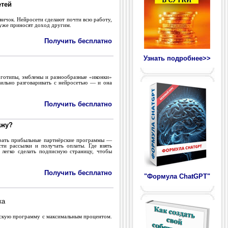
етей
вичок. Нейросети сделают почти всю работу,
 уже приносят доход другим.
Получить бесплатно
Узнать подробнее>>
оготипы, эмблемы и разнообразные «иконки»
авильно разговаривать с нейросетью — и она
Получить бесплатно
ажу?
брать прибыльные партнёрские программы —
сти рассылки и получать оплаты. Где взять
 легко сделать подписную страницу, чтобы
Получить бесплатно
"Формула ChatGPT"
ка
рскую программу с максимальным процентом.