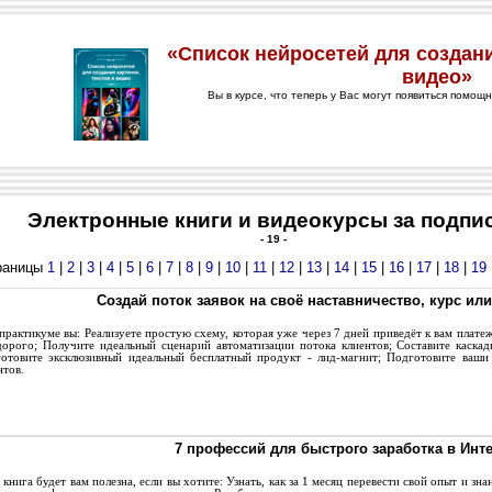
Электронные книги и видеокурсы за подпи
- 19 -
раницы
1
|
2
|
3
|
4
|
5
|
6
|
7
|
8
|
9
|
10
|
11
|
12
|
13
|
14
|
15
|
16
|
17
|
18
|
19
Cоздай поток заявок на своё наставничество, курс или 
рактикуме вы: Реализуете простую схему, которая уже через 7 дней приведёт к вам плат
дорого; Получите идеальный сценарий автоматизации потока клиентов; Составите каск
отовите эксклюзивный идеальный бесплатный продукт - лид-магнит; Подготовите ваши
нтов.
7 профессий для быстрого заработка в Инт
книга будет вам полезна, если вы хотите: Узнать, как за 1 месяц перевести свой опыт и зна