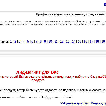
В
Профессия и дополнительный доход на ней
система позволит: делать контент для социальных сетей за 5 минут; продавать тов
оустраиваться в крупные компании без опыта работы; раскрутить свой бизнес с 0; найти д
раницы
1
|
2
|
3
|
4
|
5
|
6
|
7
|
8
|
9
|
10
|
11
|
12
|
13
|
14
|
15
|
16
|
17
|
18
|
19