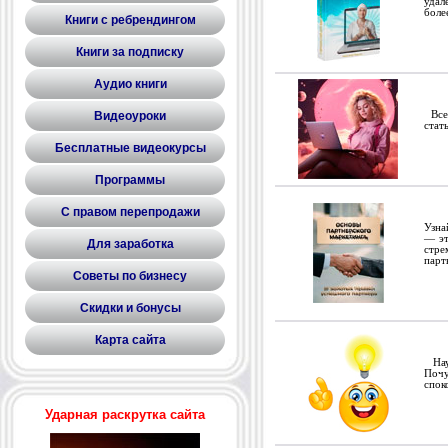
удал
боле
Книги с ребрендингом
Книги за подписку
Аудио книги
Видеоуроки
Всег
стат
Бесплатные видеокурсы
Программы
С правом перепродажи
Узна
— эт
Для заработка
стре
парт
Советы по бизнесу
Скидки и бонусы
Карта сайта
Науч
Почу
спок
Ударная раскрутка сайта