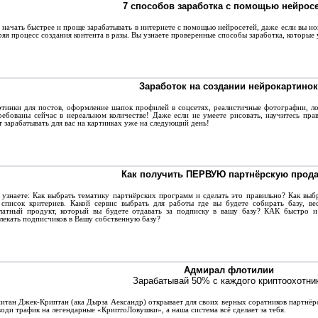
7 способов заработка с помощью нейрос
начать быстрее и проще зарабатывать в интернете с помощью нейросетей, даже если вы но
ряя процесс создания контента в разы. Вы узнаете проверенные способы заработка, которые
Заработок на создании нейрокартинок
инки для постов, оформление шапок профилей в соцсетях, реалистичные фотографии, л
ребованы сейчас в нереальном количестве! Даже если не умеете рисовать, научитесь пр
т зарабатывать для вас на картинках уже на следующий день!
Как получить ПЕРВУЮ партнёрскую прод
знаете: Как выбрать тематику партнёрских программ и сделать это правильно? Как вы
 список критериев. Какой сервис выбрать для работы где вы будете собирать базу, ве
латный продукт, который вы будете отдавать за подписку в вашу базу? КАК быстро и
лекать подписчиков в Вашу собственную базу?
Адмирал флотилии
Зарабатывай 50% с каждого криптоохотни
тан Джек-Криптан (ака Дырза Аександр) открывает для своих верных соратников партнё
оди трафик на легендарные «КриптоЛовушки», а наша система всё сделает за тебя.