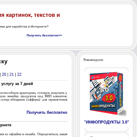
ску
Рекомендуем:
|
20
|
21
|
22
услугу за 7 дней
ежеспособную аудиторию, готовую покупать у
адную линейку продуктов под ВИП клиентов;
 супер-обещания (офферы) для привлечения
Получить бесплатно
"ИНФОПРОДУКТЫ 3.0"
ернете
ния из офлайна в онлайн. Определиться, какая