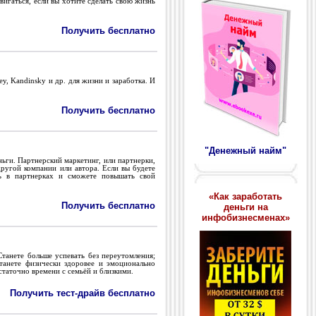
вигаться, если вы хотите сделать свою жизнь
Получить бесплатно
y, Kandinsky и др. для жизни и заработка. И
Получить бесплатно
"Денежный найм"
ьги. Партнерский маркетинг, или партнерки,
ругой компании или автора. Если вы будете
сь в партнерках и сможете повышать свой
«Как заработать
Получить бесплатно
деньги на
инфобизнесменах»
танете больше успевать без переутомления;
танете физически здоровее и эмоционально
статочно времени с семьёй и близкими.
Получить тест-драйв бесплатно