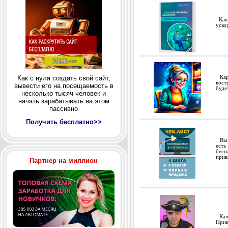
Как 
уско
Как с нуля создать свой сайт,
Карт
вост
вывести его на посещаемость в
буде
несколько тысяч человек и
начать зарабатывать на этом
пассивно
Получить бесплатно>>
Вы у
есть
бесп
прив
Партнер на миллион
Капи
Прив