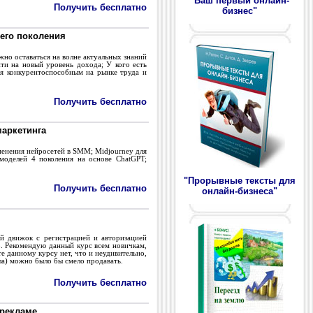
"Ваш первый онлайн-
Получить бесплатно
бизнес"
шего поколения
жно оставаться на волне актуальных знаний
ти на новый уровень дохода; У кого есть
ся конкурентоспособным на рынке труда и
Получить бесплатно
маркетинга
енения нейросетей в SMM; Midjourney для
моделей 4 поколения на основе ChatGPT;
"Прорывные тексты для
Получить бесплатно
онлайн-бизнеса"
й движок с регистрацией и авторизацией
о. Рекомендую данный курс всем новичкам,
е данному курсу нет, что и неудивительно,
ла) можно было бы смело продавать.
Получить бесплатно
-рекламе