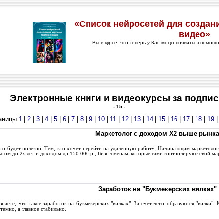
Электронные книги и видеокурсы за подпис
- 15 -
аницы
1
|
2
|
3
|
4
|
5
|
6
|
7
|
8
|
9
|
10
|
11
|
12
|
13
|
14
|
15
|
16
|
17
|
18
|
19
Маркетолог с доходом Х2 выше рынка
о будет полезно: Тем, кто хочет перейти на удаленную работу; Начинающим маркетолога
ытом до 2х лет и доходом до 150 000 р.; Бизнесменам, которые сами контролируют свой ма
Заработок на "Букмекерских вилках"
наете, что такое заработок на букмекерских "вилках". За счёт чего образуются "вилки". 
темно, а главное стабильно.