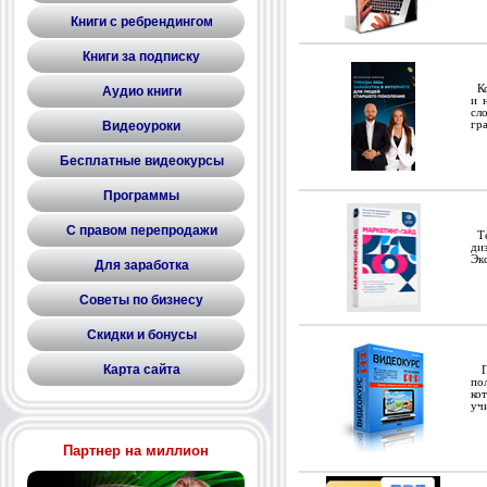
Книги с ребрендингом
Книги за подписку
Ко
Аудио книги
и 
сл
Видеоуроки
гр
Бесплатные видеокурсы
Программы
С правом перепродажи
Те
ди
Эк
Для заработка
Советы по бизнесу
Скидки и бонусы
Карта сайта
Пр
по
ко
уч
Партнер на миллион