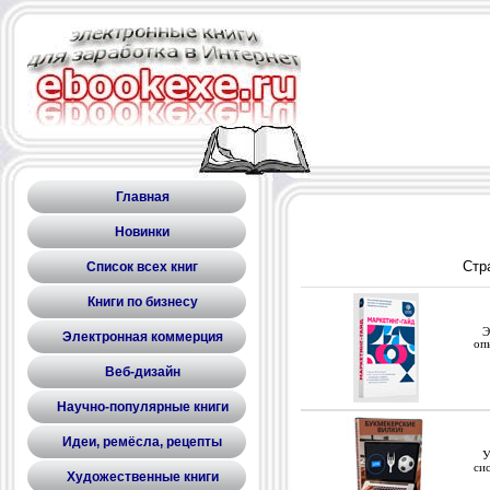
Главная
Новинки
Стр
Список всех книг
Книги по бизнесу
Эт
Электронная коммерция
оп
Веб-дизайн
Научно-популярные книги
Идеи, ремёсла, рецепты
Уз
сис
Художественные книги