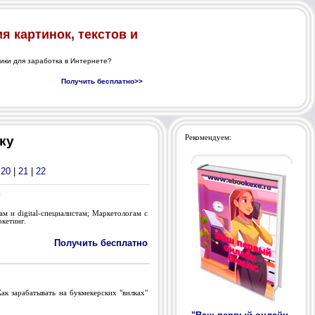
ку
Рекомендуем:
|
20
|
21
|
22
м и digital-специалистам; Маркетологам с
ркетинг.
Получить бесплатно
Как зарабатывать на букмекерских "вилках"