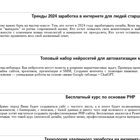
Тренды 2024 заработка в интернете для людей стар
му важно быть на мастер-классе: Тем, кто хочет в 2024 году зарабатывать онлайн; Кому ва
не “выпадать” из ритма современной жизни; Кто хочет повысить свои компетенции и вый
ожности с освоением новых технологий и намерение их преодолеть; Кто хочет оставать
амотно применить весь свой жизненный опыт;
Топовый набор нейросетей для автоматизации 
мы вебинара: Как нейросети могут помочь в решении маркетинговых задач; Примеры прим
зайна сайтов, креативов, презентация и SMM; Создание контента с помощью языковых 
склюзив — уникальные роботы на основе связки Google таблицы + ChatGPT.
Бесплатный курс по основам PHP
ямо перед Вами будет создаваться сайт с чистого листа, а в итоге будет полноценны
льзователя, с баннерами, с поиском, с базой данных и много чего ещё полезного и ценног
торые хотят научиться создавать профессиональные PHP-сайты. Бесплатных аналогов в Рунет
итывая, что такой курс (неплохой дизайн, удобное меню, профессиональная подача материа
Технология удаленного заработка на интернет