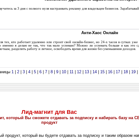
учитесь за 3 дня с полного нуля настраивать рекламу для владельцев бизнесов. Зарабатывай
Анти-Хаос Онлайн
я тех, кто работает удаленно или строит свой онлайн-бизнес, но 24-х часов в сутках уже 
о именно я делаю не так, что так мало успеваю? Можно ли успевать больше и как это 
лочкам, разделить работу и личное, освободить время для жизни без уменьшения доходов.
аницы
1
|
2
|
3
|
4
|
5
|
6
|
7
|
8
|
9
|
10
|
11
|
12
|
13
|
14
|
15
|
16
|
17
|
18
|
19
|