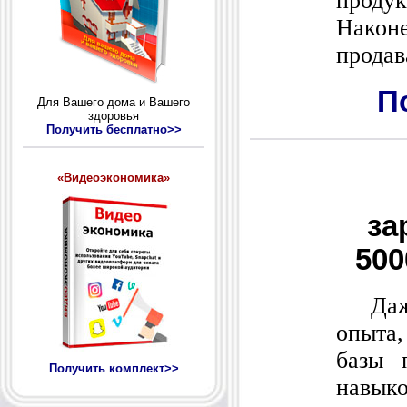
проду
Након
продав
П
Для Вашего дома и Вашего
здоровья
Получить бесплатно>>
«Видеоэкономика»
за
500
Даже
опыта,
базы 
Получить комплект>>
навыко