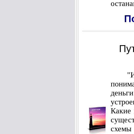
остана
П
Пу
"Инф
понима
день
устро
Какие 
сущес
схемы