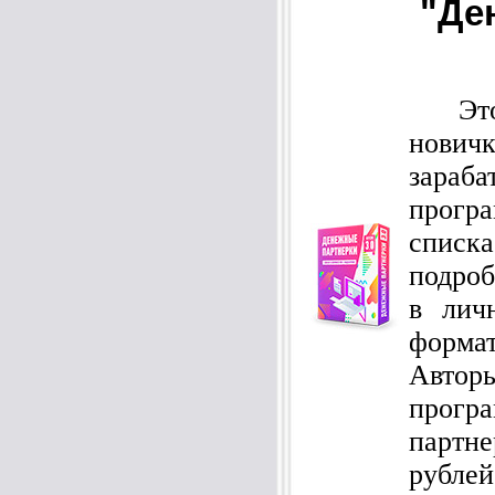
"Де
Этот
нович
зараб
прог
спис
подроб
в лич
формат
Авто
прог
партн
рубл