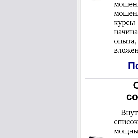
мошен
мошен
курсы
начин
опыта
вложен
П
со
Внутр
список
мощ