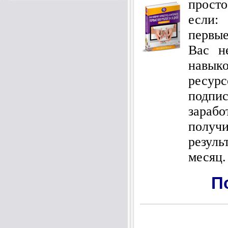
просто
если:
первы
Вас н
навы
ресу
подпи
зарабо
получи
резуль
месяц.
П