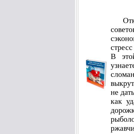
Откро
совет
сэкон
стресс
В это
узнае
слома
выкрут
не дат
как уд
доро
рыбо
ржавч