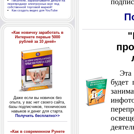
подпис
Писатели, зарабатывайте деньги на
перепродаже электронных книг под
собственной торговой маркой!
Как создать видео для YouTube
П
«Как новичку заработать в
"
Интернете первые 5000
рублей за 10 дней»
про
Эта э
будет 
зани
Даже если вы новичок без
инфо
опыта, у вас нет своего сайта,
базы подписчиков, технических
переп
навыков и денег для старта.
Получить бесплатно>>
освещ
деятел
«Как в современном Рунете