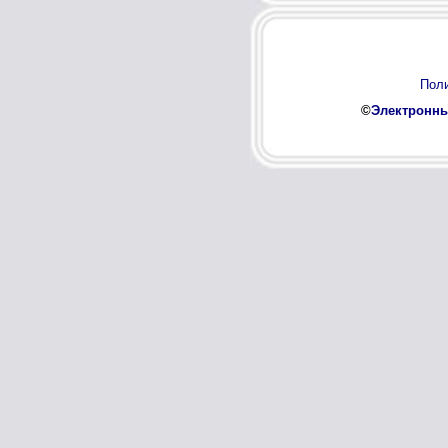
Поли
©
Электронны