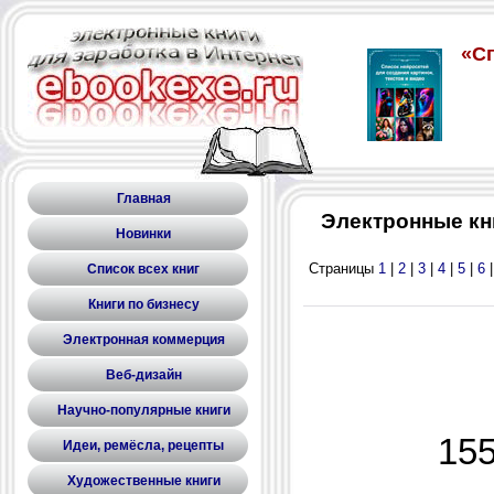
Главная
Электронные кн
Новинки
Страницы
1
|
2
|
3
|
4
|
5
|
6
Список всех книг
Книги по бизнесу
Электронная коммерция
Веб-дизайн
Научно-популярные книги
155
Идеи, ремёсла, рецепты
Художественные книги