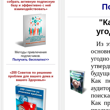
собрать активную подписную
П
базу и эффективно с ней
взаимодействовать»
"К
уго
Из эт
основн
Методы привлечения
подписчиков.
угод
Получить бесплатно>>
утверд
будущи
«200 Советов по решению
проблем для вашего дома и
Как п
вашего Здоровья»
аудито
поиск
Как пр