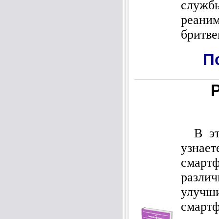
служб
реан
бритве
П
В это
узнае
смар
различ
улучши
сма