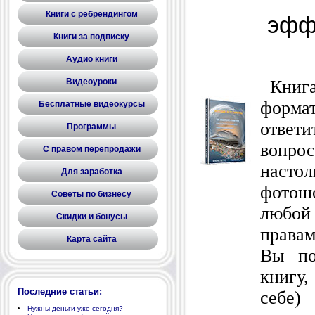
Книги с ребрендингом
эфф
Книги за подписку
Аудио книги
Видеоуроки
Книга 
форма
Бесплатные видеокурсы
ответ
Программы
вопр
С правом перепродажи
наст
Для заработка
фотош
Советы по бизнесу
любой
Скидки и бонусы
правам
Карта сайта
Вы по
книгу
Последние статьи:
себе)
Нужны деньги уже сегодня?