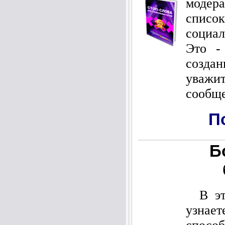
модер
список
социал
Это -
соз
уважи
сообще
П
Б
В это
узнае