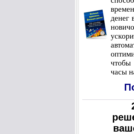
спосо
време
денег 
нович
уско
авт
оптим
чтобы
часы н
П
реш
ваш