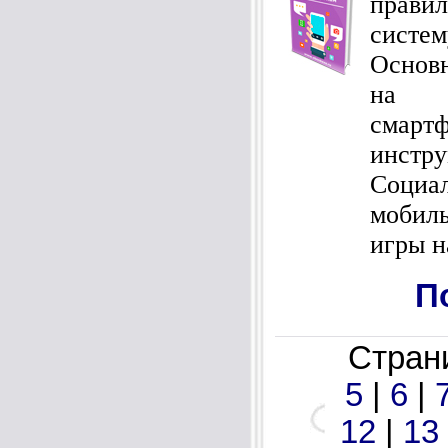
прав
сист
Основ
на р
смар
инст
Социа
мобил
игры н
П
Стра
5
|
6
|
12
|
13