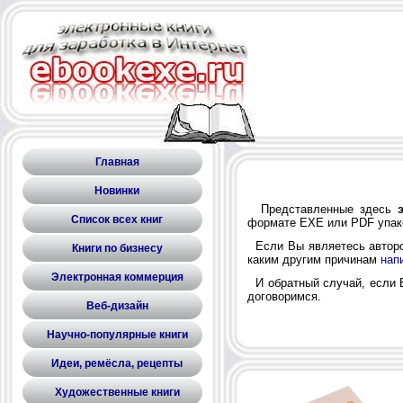
Главная
Новинки
Представленные здесь
Список всех книг
формате EXE или PDF упа
Если Вы являетесь автором
Книги по бизнесу
каким другим причинам
нап
Электронная коммерция
И обратный случай, если В
договоримся.
Веб-дизайн
Научно-популярные книги
Идеи, ремёсла, рецепты
Художественные книги