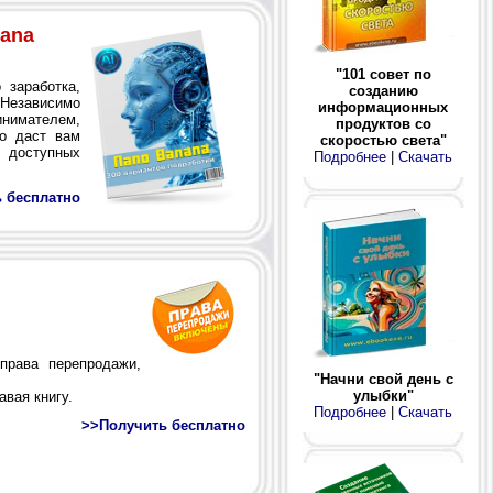
nana
"101 совет по
заработка,
созданию
 Независимо
информационных
инимателем,
продуктов со
во даст вам
скоростью света"
 доступных
Подробнее
|
Скачать
 бесплатно
права перепродажи,
"Начни свой день с
улыбки"
вая книгу.
Подробнее
|
Скачать
>>Получить бесплатно