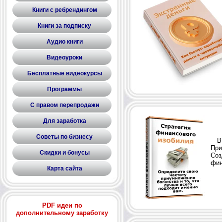
Книги с ребрендингом
Книги за подписку
Аудио книги
Видеоуроки
Бесплатные видеокурсы
Программы
С правом перепродажи
Для заработка
Советы по бизнесу
В э
При
Скидки и бонусы
Соз
фин
Карта сайта
PDF идеи по
дополнительному заработку