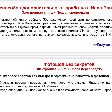
 способов дополнительного заработка с Nano Ba
Электронная книга + Права перепродажи
ктронной книге собрано 300 различных идей для дополнительного 
 помощью Nano Banana — практичных, креативных и готовых к запуску.
ляетесь ли вы дизайнером, стремящимся расширить свои услуги, предпр
дохода, или просто интересуетесь потенциалом ИИ, это руководст
ла монетизации одного из самых захватывающих инструментов ИИ,
>>Получить
Фотошоп без секретов
Электронная книга + Права перепродажи
5 экспресс советов как быстро и эффективно работать в фотошоп
чивая реселл продукт, вы получаете Инструкцию, Лицензию на 
писную страницу, готовые 3D обложки.
ода очевидна: Вы получаете знания и возможность зарабатывать, прода