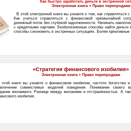
Как быстро заработать деньги в экстренной си
Электронная книга + Право перепродажи
В этой электронной книге вы узнаете о том, как справляться 
Как учитьcя справляться с финансовой чрезвычайной ситу
денежный поток без глубокой задолженности. Начинать накопле
с кредитными картами. Безболезненные способы найти деньги 
способы сэкономить в экстренных ситуациях. Более креативные 
«Стратегия финансового изобилия»
Электронная книга + Правo перепродажи
той книге вы узнаете о финансовом изобилии, частоте богатства и
влечении совместимых моделей поведения. Понимании своего ви
дании желаемого. Разнице между желанием и отстранённостью. А та
ансового изобилия.