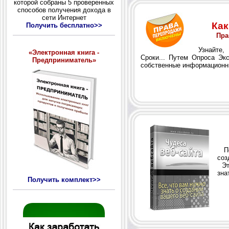
которой собраны 5 проверенных
способов получения дохода в
сети Интернет
Как
Получить бесплатно>>
Пра
Узнайте, К
«Электронная книга -
Сроки... Путем Опроса Эк
Предприниматель»
собственные информационн
Пол
соз
Эта
зна
Получить комплект>>