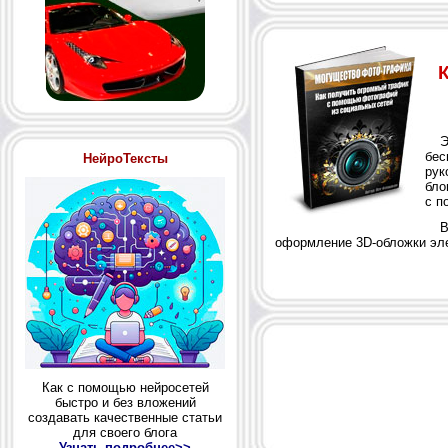
Это
бес
НейроТексты
рук
бло
с п
Вы 
оформление 3D-обложки эле
Как с помощью нейросетей
быстро и без вложений
создавать качественные статьи
для своего блога
Узнать подробнее>>