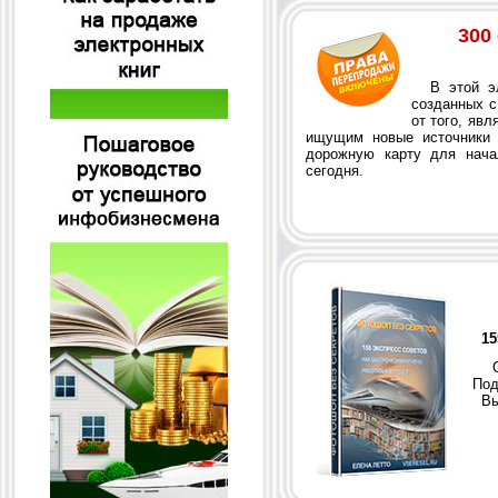
300
В этой эле
созданных с
от того, яв
ищущим новые источники 
дорожную карту для нача
сегодня.
15
Ска
Под
Выг