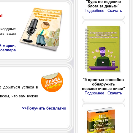
"Курс по ведению
блога за деньги"
Подробнее
|
Скачать
ы
кордные
ать ваши
й марки,
еселлера
"5 простых способов
обнаружить
 добиться успеха в
перспективные ниши"
Подробнее
|
Скачать
 всем, что вам нужно
>>Получить бесплатно