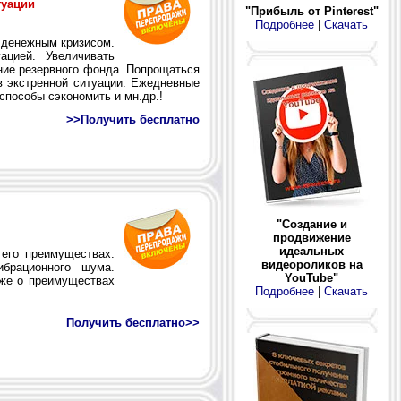
туации
"Прибыль от Pinterest"
Подробнее
|
Скачать
с денежным кризисом.
ацией. Увеличивать
ние резервного фонда. Попрощаться
в экстренной ситуации. Ежедневные
способы сэкономить и мн.др.!
>>Получить бесплатно
"Создание и
продвижение
идеальных
 его преимуществах.
видеороликов на
брационного шума.
YouTube"
кже о преимуществах
Подробнее
|
Скачать
Получить бесплатно>>