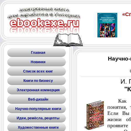
Главная
Научно-
Новинки
Список всех книг
И. 
Книги по бизнесу
"
Электронная коммерция
Веб-дизайн
Как нау
понятия, 
Научно-популярные книги
Если Вы 
Идеи, ремёсла, рецепты
жизни об
проявите
Художественные книги