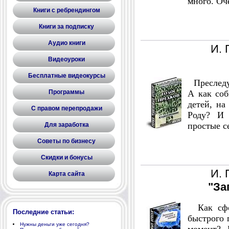
много. Оче
Книги с ребрендингом
Книги за подписку
Аудио книги
И. 
Видеоуроки
Бесплатные видеокурсы
Преследую
Программы
А как со
детей, на
С правом перепродажи
Роду? И
простые с
Для заработка
Советы по бизнесу
Скидки и бонусы
И. 
Карта сайта
"За
Как сфор
Последние статьи:
быстрого
Нужны деньги уже сегодня?