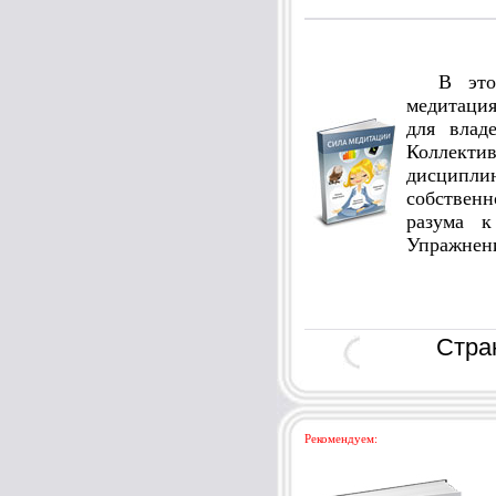
В этой 
медитаци
для влад
Коллек
дисцип
собственн
разума к
Упражнени
Стр
Рекомендуем: