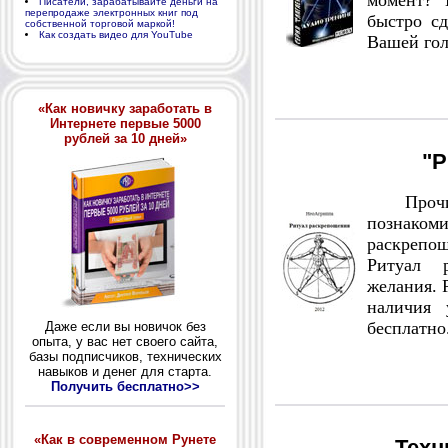
момент? 
Писатели, зарабатывайте деньги на
перепродаже электронных книг под
быстро сд
собственной торговой маркой!
Как создать видео для YouTube
Вашей гол
«Как новичку заработать в
Интернете первые 5000
рублей за 10 дней»
"Р
Прочит
познако
раскрепощ
Ритуал 
желания. 
наличия 
бесплатно
Даже если вы новичок без
опыта, у вас нет своего сайта,
базы подписчиков, технических
навыков и денег для старта.
Получить бесплатно>>
«Как в современном Рунете
Техн