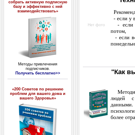
собрать активную подписную
базу и эффективно с ней
взаимодействовать»
Рекоменду
- если у в
- если В
Нет фото
потом,
- если вс
понедельн
Методы привлечения
подписчиков.
"Как в
Получить бесплатно>>
«200 Советов по решению
Методик
проблем для вашего дома и
людей с
вашего Здоровья»
данными.
психолог
более отр