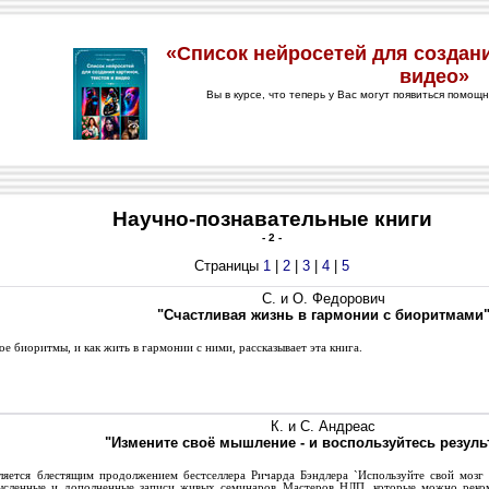
Научно-познавательные книги
- 2 -
Страницы
1
|
2
|
3
|
4
|
5
С. и О. Федорович
"Счастливая жизнь в гармонии с биоритмами
ое биоритмы, и как жить в гармонии с ними, рассказывает эта книга.
К. и C. Андреас
"Измените своё мышление - и воспользуйтесь резуль
яется блестящим продолжением бестселлера Ричарда Бэндлера `Используйте свой мозг 
ысленные и дополненные записи живых семинаров Мастеров НЛП, которые можно реко