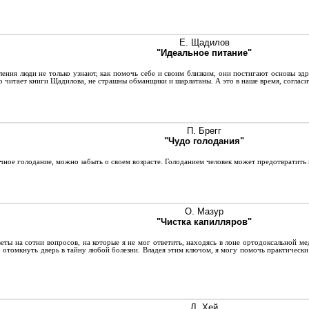
Е. Щадилов
"Идеальное питание"
ия люди не только узнают, как помочь себе и своим близким, они постигают основы здра
о читает книги Щадилова, не страшны обманщики и шарлатаны. А это в наше время, согласит
П. Брегг
"Чудо голодания"
ное голодание, можно забыть о своем возрасте. Голоданием человек может предотвратить
О. Мазур
"Чистка капилляров"
веты на сотни вопросов, на которые я не мог ответить, находясь в лоне ортодоксальной м
отомкнуть дверь в тайну любой болезни. Владея этим ключом, я могу помочь практически
Л. Хей