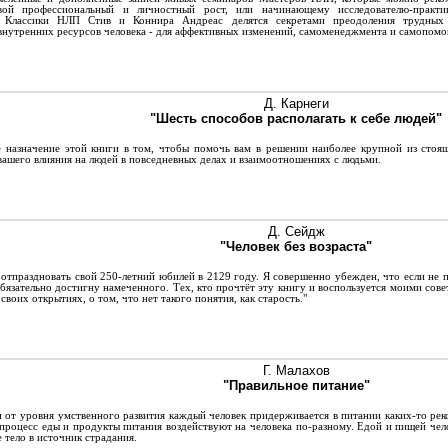
вой профессиональный и личностный рост, или начинающему исследователю-практи
. Классики НЛП Стив и Коннира Андреас делятся секретами преодоления трудных 
внутренних ресурсов человека - для аффективных изменений, самоменеджмента и самопомо
Д. Карнеги
"Шесть способов располагать к себе людей"
назначение этой книги в том, чтобы помочь вам в решении наиболее крупной из стоя
вашего влияния на людей в повседневных делах и взаимоотношениях с людьми.
Д. Сейдж
"Человек без возраста"
тпраздновать свой 250-летний юбилей в 2129 году. Я совершенно убежден, что если не 
обязательно достигну намеченного. Тех, кто прочтёт эту книгу и воспользуется моими совет
своих открытиях, о том, что нет такого понятия, как старость."
Г. Малахов
"Правильное питание"
от уровня умственного развития каждый человек придерживается в питании каких-то рек
процесс еды и продукты питания воздействуют на человека по-разному. Едой и пищей чело
е тело в источник страдания.