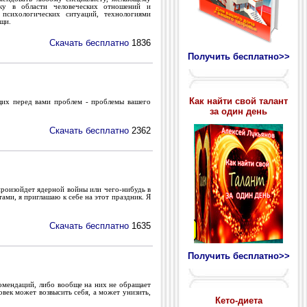
ку в области человеческих отношений и
психологических ситуаций, технологиями
щи.
Скачать бесплатно
1836
Получить бесплатно>>
Как найти свой талант
щих перед вами проблем - проблемы вашего
за один день
Скачать бесплатно
2362
произойдет ядерной войны или чего-нибудь в
ами, я приглашаю к себе на этот праздник. Я
Скачать бесплатно
1635
Получить бесплатно>>
омендаций, либо вообще на них не обращает
век может возвысить себя, а может унизить,
Кето-диета