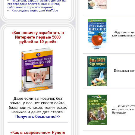
Писатели, зарабатывайте деньги на
перепродаже электронных книг под
собственной торговой маркой!
Как создать видео для YouTube
«Как новичку заработать в
Ждущие исцелен
кто внимательн
Интернете первые 5000
рублей за 10 дней»
Используя науч
Даже если вы новичок без
опыта, у вас нет своего сайта,
... я нашел от
базы подписчиков, технических
которым можно 
навыков и денег для старта.
болезнью.
Получить бесплатно>>
«Как в современном Рунете