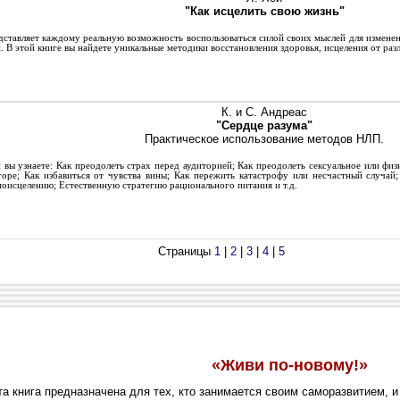
"Как исцелить свою жизнь"
ставляет каждому реальную возможность воспользоваться силой своих мыслей для изменен
и. В этой книге вы найдете уникальные методики восстановления здоровья, исцеления от раз
К. и C. Андреас
"Сердце разума"
Практическое использование методов НЛП.
вы узнаете: Как преодолеть страх перед аудиторией; Как преодолеть сексуальное или физи
горе; Как избавиться от чувства вины; Как пережить катастрофу или несчастный случай
моисцелению; Естественную стратегию рационального питания и т.д.
Страницы
1
|
2
|
3
|
4
|
5