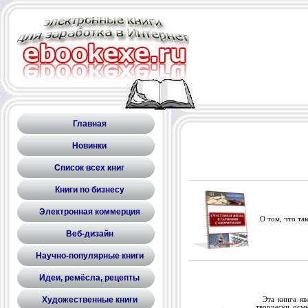
Главная
Новинки
Список всех книг
Книги по бизнесу
Электронная коммерция
О том, что так
Веб-дизайн
Научно-популярные книги
Идеи, ремёсла, рецепты
Художественные книги
Эта книга явл
творчески осм