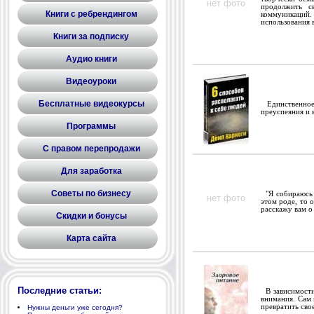
нет фото
продолжить с
Книги с ребрендингом
коммуникаций
использования 
Книги за подписку
Аудио книги
Видеоуроки
Бесплатные видеокурсы
Единственное 
преуспеяния и 
Программы
С правом перепродажи
Для заработка
Советы по бизнесу
"Я собираюсь о
нет фото
этом роде, то 
расскажу вам о 
Скидки и бонусы
Карта сайта
Последние статьи:
В зависимости 
внимания. Сам 
превратить сво
Нужны деньги уже сегодня?