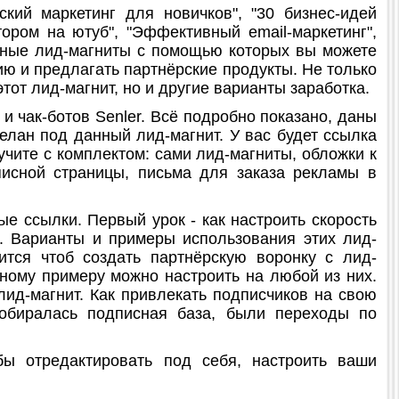
ий маркетинг для новичков", "30 бизнес-идей
тором на ютуб", "Эффективный email-маркетинг",
езные лид-магниты с помощью которых вы можете
ию и предлагать партнёрские продукты. Не только
тот лид-магнит, но и другие варианты заработка.
 чак-ботов Senler. Всё подробно показано, даны
елан под данный лид-магнит. У вас будет ссылка
учите с комплектом: сами лид-магниты, обложки к
писной страницы, письма для заказа рекламы в
е ссылки. Первый урок - как настроить скорость
я. Варианты и примеры использования этих лид-
ится чтоб создать партнёрскую воронку с лид-
дному примеру можно настроить на любой из них.
лид-магнит. Как привлекать подписчиков на свою
собиралась подписная база, были переходы по
ы отредактировать под себя, настроить ваши