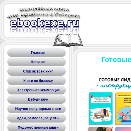
Главная
Готовые
Новинки
Список всех книг
Книги по бизнесу
Электронная коммерция
Веб-дизайн
Научно-популярные книги
Идеи, ремёсла, рецепты
Художественные книги