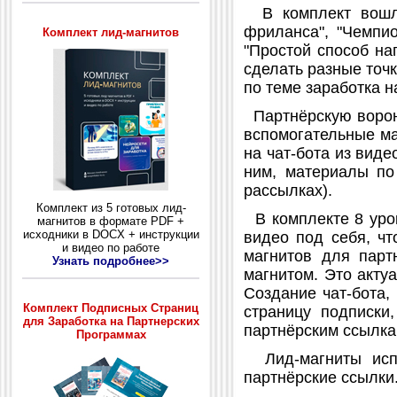
В комплект вошло 
фриланса", "Чемпио
Комплект лид-магнитов
"Простой способ на
сделать разные точк
по теме заработка н
Партнёрскую воронк
вспомогательные ма
на чат-бота из вид
ним, материалы по
рассылках).
Комплект из 5 готовых лид-
В комплекте 8 урок
магнитов в формате PDF +
исходники в DOCX + инструкции
видео под себя, чт
и видео по работе
магнитов для парт
Узнать подробнее>>
магнитом. Это акту
Создание чат-бота,
Комплект Подписных Страниц
страницу подписки
для Заработка на Партнерских
партнёрским ссылка
Программах
Лид-магниты испо
партнёрские ссылки