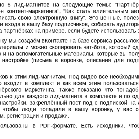
6 лид-магнитов на следующие темы: "Партнёрск
н контент-маркетинга", "Как стать влиятельным ав
писать свою электронную книгу". Это ценные, пол
и входа в вашу базу подписчиков, собирать аудитор
а партнёрках на примере, если будете использовать э
у мы создаём вКонтакте на базе сервиса рассылок и
териалы и можно скопировать чат-бота, который сд
ео и на вспомогательные материалы, которые вы пол
 настройке (письма в воронке, описания для под
ов к этим лид-магнитам. Под видео все необходимы
о входит в комплект и как всем этим пользоватьс
нёрского маркетинга. Также показано что понадоб
ально для каждого лид-магнита в комплекте и по о
 настройки, закреплённый пост под с подпиской на 
, чтобы люди попадали в вашу воронку, у вас 
м, регистрации и продажи.
льзованы в PDF-формате. Есть исходники, чтоб
.