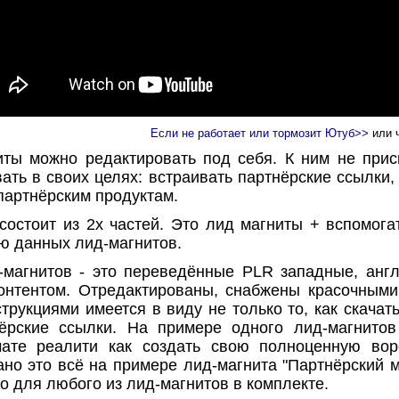
Если не работает или тормозит Ютуб>>
или ч
ы можно редактировать под себя. К ним не присво
ть в своих целях: встраивать партнёрские ссылки, 
партнёрским продуктам.
стоит из 2х частей. Это лид магниты + вспомога
ю данных лид-магнитов.
агнитов - это переведённые PLR западные, англ
контентом. Отредактированы, снабжены красочными
трукциями имеется в виду не только то, как скачать
ёрские ссылки. На примере одного лид-магнито
ате реалити как создать свою полноценную воро
ано это всё на примере лид-магнита "Партнёрский 
о для любого из лид-магнитов в комплекте.