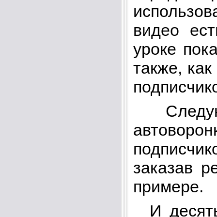
использов
видео ест
уроке пока
также, как
подписчико
Следующ
автоворон
подписчи
заказав р
примере.
И десятый