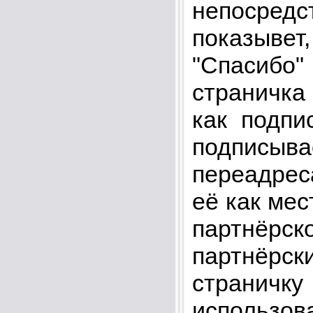
непосредс
показывет
"Спасибо
страничка
как подпи
подписы
переадрес
её как мес
партнёр
партнёрск
страни
использо