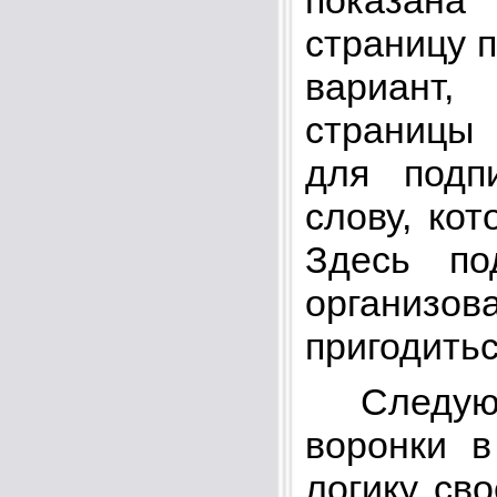
страницу п
вариант,
страницы 
для подп
слову, ко
Здесь по
организо
пригодитьс
Следующи
воронки в
логику сво