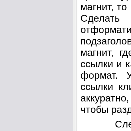
магнит, то
Сделат
отформа
подзаголо
магнит, г
ссылки и к
формат. 
ссылки кл
аккуратн
чтобы разд
Следую