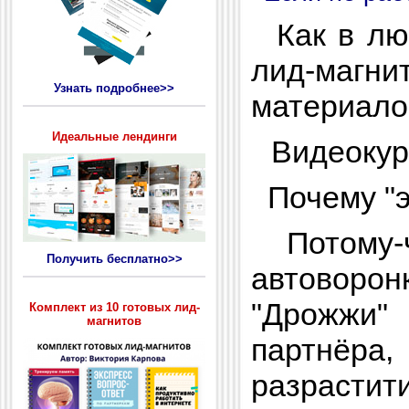
Как в люб
лид-магн
Узнать подробнее>>
материало
Идеальные лендинги
Видеоку
Почему "э
Потому-ч
Получить бесплатно>>
автоворо
"Дрожжи"
Комплект из 10 готовых лид-
магнитов
партнёра
разрастит