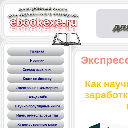
Главная
Экспресс
Новинки
Список всех книг
Книги по бизнесу
Как науч
Электронная коммерция
заработк
Веб-дизайн
Научно-популярные книги
Идеи, ремёсла, рецепты
Художественные книги