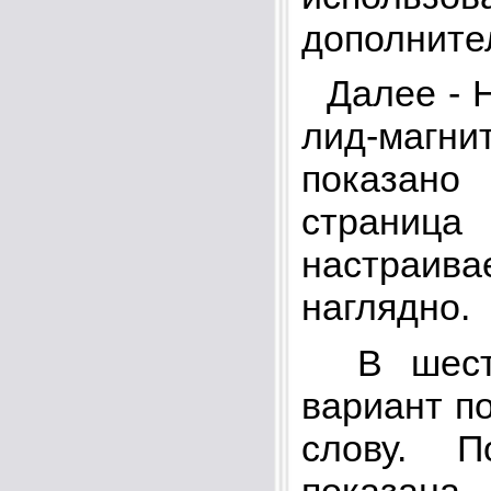
дополните
Далее - Н
лид-магни
показано
страница 
настраива
наглядно.
В шестом
вариант п
слову. П
показана