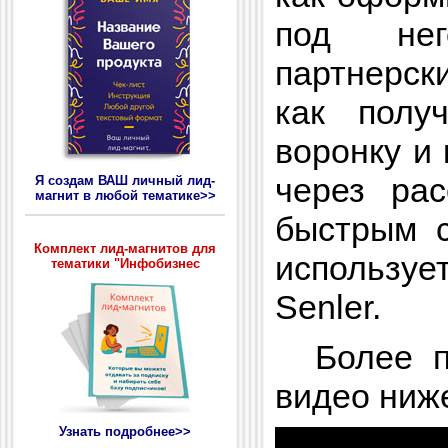
под нег
партнерск
как полу
воронку и
через рас
Я создам ВАШ личный лид-
магнит в любой тематике>>
быстрым с
Комплект лид-магнитов для
использу
тематики "Инфобизнес
Senler.
Более по
видео ниж
Узнать подробнее>>