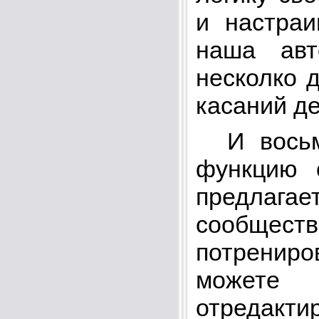
и настра
наша авт
несколко 
касаний д
И восьмо
функцию 
предлагае
сообщест
потрениро
можете 
отредакти