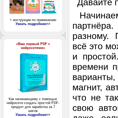
Давайте п
Начинаем 
+ инструкции по применению
партнёра
Узнать подробнее>>
разному.
всё это мо
«Ваш первый PDF с
нейросетями»
и простой
времени п
варианты,
магнит, ав
что не та
Как начинающему с помощью
нейросети создать простой PDF-
свою авто
продукт для заработка за 7
шагов
Узнать подробнее>>