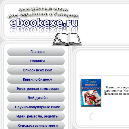
Главная
Новинки
Список всех книг
Книги по бизнесу
Планируете идеал
Электронная коммерция
мероприятия. Что
Идеальное рождес
Веб-дизайн
Научно-популярные книги
Идеи, ремёсла, рецепты
Художественные книги