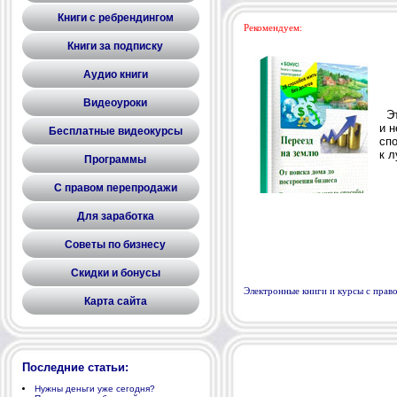
Книги с ребрендингом
Рекомендуем:
Книги за подписку
Аудио книги
Видеоуроки
Бесплатные видеокурсы
Программы
С правом перепродажи
Для заработка
Советы по бизнесу
Скидки и бонусы
Электронные книги и курсы с пра
Карта сайта
Последние статьи:
Нужны деньги уже сегодня?