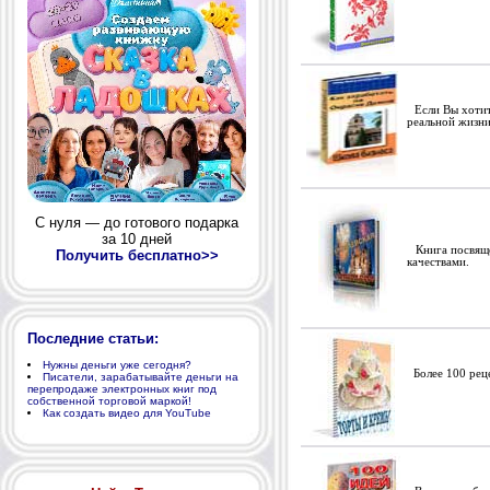
Если Вы хотите
реальной жизни
С нуля — до готового подарка
за 10 дней
Книга посвяще
Получить бесплатно>>
качествами.
Последние статьи:
Нужны деньги уже сегодня?
Более 100 реце
Писатели, зарабатывайте деньги на
перепродаже электронных книг под
собственной торговой маркой!
Как создать видео для YouTube