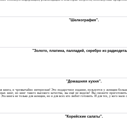
"Шелкография".
"Золото, платина, палладий, серебро из радиодета
"Домашняя кухня".
я книга, и чрезвычайно интересная! Это подарочное издание, пользуется у женщин боль
ных книг, но книг такого высокого качества, вы ещё не видели! Вы сможете приготовить
 Эта книга не только для женщин, но и для всех кто любит готовить. И для тех, у кого мало
"Корейские салаты".