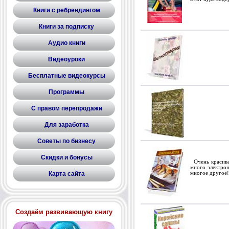
Книги с ребрендингом
Книги за подписку
Аудио книги
Видеоуроки
Бесплатные видеокурсы
Программы
С правом перепродажи
Для заработка
Советы по бизнесу
Скидки и бонусы
Очень красива
много электрон
Карта сайта
многое другое!
Создаём развивающую книгу