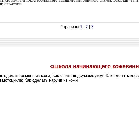
ы сто идей для начала собственного домашнего или семейного бизнеса. Возможно, одна 
принимателем.
Страницы
1
|
2
|
3