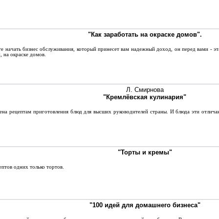
"Как заработать на окраске домов".
 начать бизнес обслуживания, который принесет вам надежный доход, он перед вами - эта 
, на окраске домов.
Л. Смирнова
"Кремлёвская кулинария"
на рецептам приготовления блюд для высших руководителей страны. И блюда эти отлича
"Торты и кремы"
птов одних только тортов.
"100 идей для домашнего бизнеса"