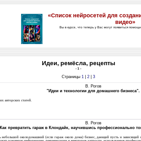
Идеи, ремёсла, рецепты
- 1 -
Страницы
1
|
2
|
3
В. Рогов
"Идеи и технологии для домашнего бизнеса".
х авторских статей.
В. Рогов
Как превратить гараж в Клондайк, научившись профессионально то
 небольшой околодомашний (если гараж около дома) бизнес, дающий пусть и зависящий о
ержит основную информацию, рекомендации и некоторые хитрости, используемые професс