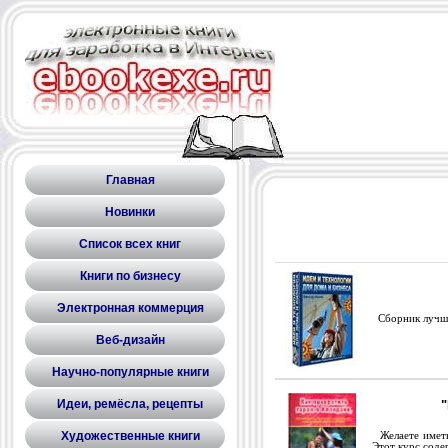
Главная
Новинки
Список всех книг
Книги по бизнесу
Электронная коммерция
Сборник лучши
Веб-дизайн
Научно-популярные книги
Идеи, ремёсла, рецепты
"
Художественные книги
Желаете иметь
Этот курс сод