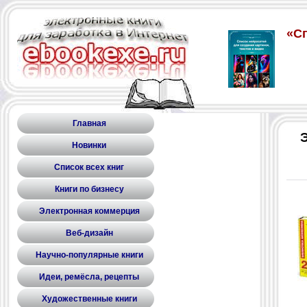
Главная
Новинки
Список всех книг
Книги по бизнесу
Электронная коммерция
Веб-дизайн
Научно-популярные книги
Идеи, ремёсла, рецепты
Художественные книги