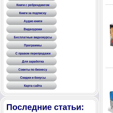
Книги с ребрендингом
Книги за подписку
Аудио книги
Видеоуроки
Бесплатные видеокурсы
Программы
С правом перепродажи
Для заработка
Советы по бизнесу
Скидки и бонусы
Карта сайта
Последние статьи: