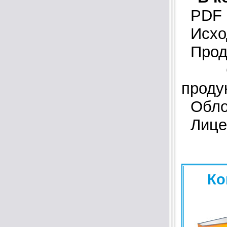
PDF к
Исход
Прод
Стра
проду
Облож
Лицен
Ко