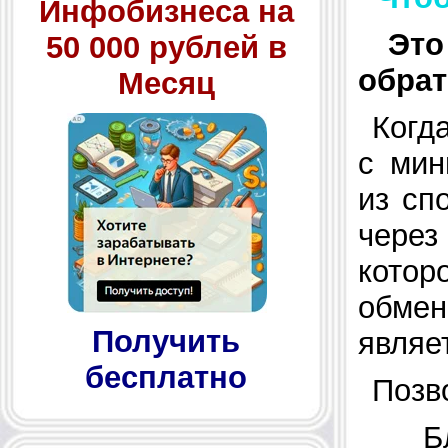
Инфобизнеса на
Это
50 000 рублей в
обра
Месяц
Когд
с мин
из сп
через
котор
обмен
Получить
являе
бесплатно
Позв
Б