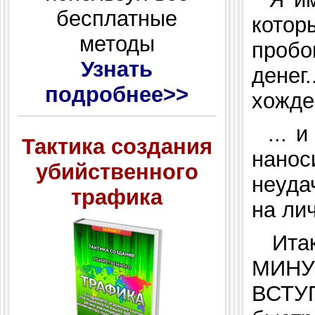
бесплатные
котор
методы
пробо
Узнать
денег
подробнее>>
хожден
... 
Тактика создания
нанос
убийственного
неуда
трафика
на ли
Ита
МИНУ
ВСТУ