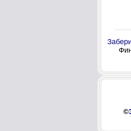
Забери
Фин
©