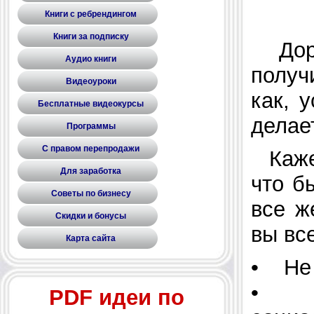
Книги с ребрендингом
Книги за подписку
До
Аудио книги
получ
Видеоуроки
как, 
Бесплатные видеокурсы
делае
Программы
С правом перепродажи
Каж
Для заработка
что б
Советы по бизнесу
все ж
Скидки и бонусы
вы вс
Карта сайта
• Не 
• Не
PDF идеи по