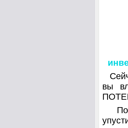
инве
Сей
вы вл
ПОТЕР
По
упуст