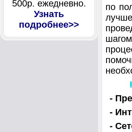
500р. ежедневно.
по по
Узнать
лучш
подробнее>>
пров
шаго
проц
помо
необх
К
- Пр
- Ин
- Се