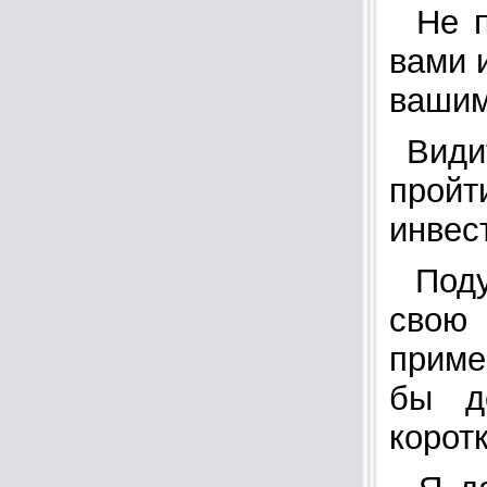
Не 
вами 
вашим
Види
про
инвес
Поду
свою
приме
бы д
корот