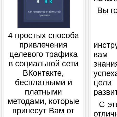
Вы г
4 простых способа
привлечения
инстр
целевого трафика
вам 
в социальной сети
знан
ВКонтакте,
успе
бесплатными и
цел
платными
разви
методами, которые
С эт
принесут Вам от
отли