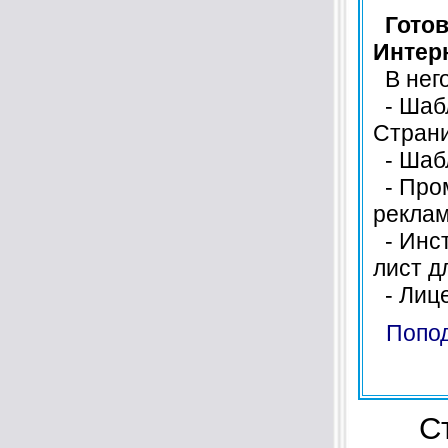
Готов
Интер
В нег
- Шабл
Страни
- Шаб
- Пром
реклам
- Инст
лист д
- Лице
Попод
С