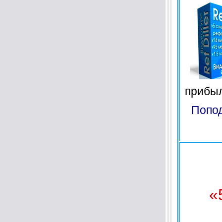
прибыл
Попод
«