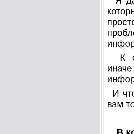
Я д
котор
прост
пробл
инфор
К 
иначе
инфо
И чт
вам то
В ко