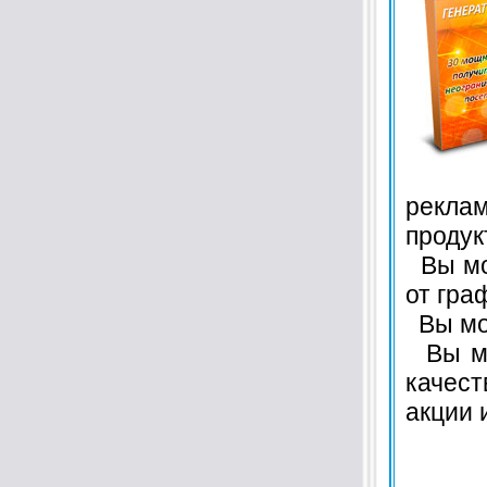
реклам
продукт
Вы мож
от гра
Вы мож
Вы мож
качест
акции 