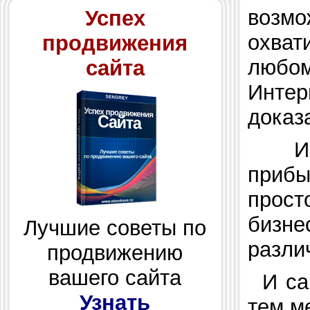
возмо
Успех
охват
продвижения
любо
сайта
Инте
доказ
И
прибы
прост
бизн
Лучшие советы по
разли
продвижению
вашего сайта
И са
Узнать
тем м