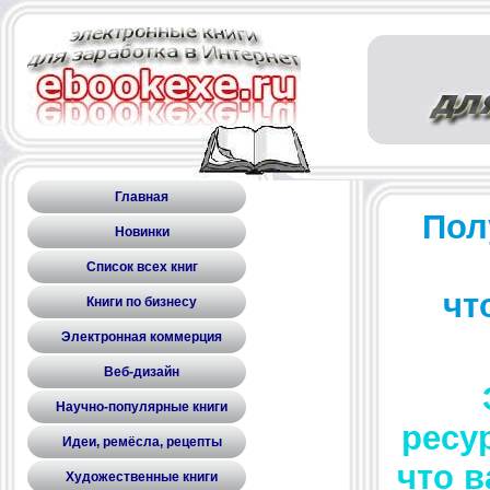
Главная
Пол
Новинки
Список всех книг
чт
Книги по бизнесу
Электронная коммерция
Веб-дизайн
Э
Научно-популярные книги
ресу
Идеи, ремёсла, рецепты
что 
Художественные книги