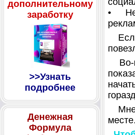
социа
дополнительному
• Нез
заработку
рекла
Есл
повезл
Во
показ
>>Узнать
начат
подробнее
гораз
Мне
Денежная
месте.
Формула
Чтобы