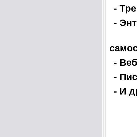
- Тр
- Эн
само
- Ве
- Пи
- И д