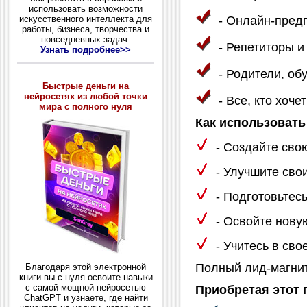
использовать возможности
- Онлайн-предп
искусственного интеллекта для
работы, бизнеса, творчества и
повседневных задач.
- Репетиторы и
Узнать подробнее>>
- Родители, об
Быстрые деньги на
нейросетях из любой точки
- Все, кто хоче
мира с полного нуля
Как использовать
- Создайте свою
- Улучшите свои
- Подготовьтесь
- Освойте нову
- Учитесь в сво
Полный лид-магнит
Благодаря этой электронной
книги вы с нуля освоите навыки
с самой мощной нейросетью
Приобретая этот 
ChatGPT и узнаете, где найти