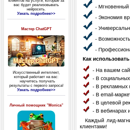
клиентов на услуги, которые за
вас будет реализовывать
- Мгновенный 
нейросеть.
Узнать подробнее>>
- Экономия вр
- Универсальн
Мастер ChatGPT
- Возможность
- Профессиона
Как использовать
- На вашем сай
Искусственный интеллект,
который работает на вас:
- В социальных
научитесь получать
результаты с первого запроса!
- В рекламных 
Узнать подробнее>>
- В email-марке
- В целевой ре
Личный помощник "Monica"
- В вебинарах 
Каждый лид-магнит
клиентами!