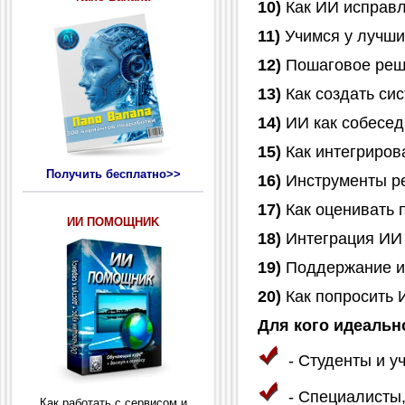
10)
Как ИИ исправл
11)
Учимся у лучши
12)
Пошаговое реше
13)
Как создать си
14)
ИИ как собесед
15)
Как интегрирова
Получить бесплатно>>
16)
Инструменты ре
17)
Как оценивать 
ИИ ПОМОЩНИK
18)
Интеграция ИИ 
19)
Поддержание ин
20)
Как попросить 
Для кого идеальн
- Студенты и у
- Специалисты
Как работать с сервисом и