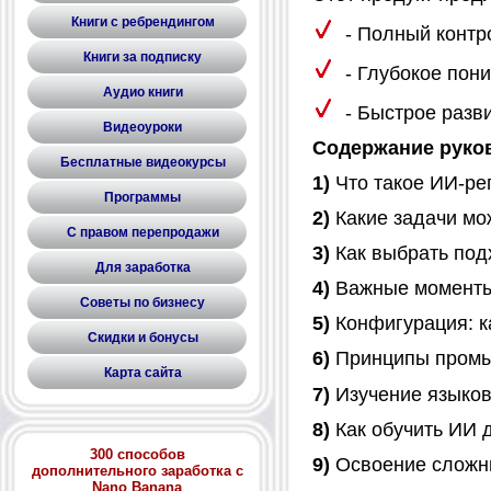
Книги с ребрендингом
- Полный контро
Книги за подписку
- Глубокое пон
Аудио книги
- Быстрое разви
Видеоуроки
Содержание руко
Бесплатные видеокурсы
1)
Что такое ИИ-ре
Программы
2)
Какие задачи мо
С правом перепродажи
3)
Как выбрать под
Для заработка
4)
Важные моменты 
Советы по бизнесу
5)
Конфигурация: к
Скидки и бонусы
6)
Принципы промы
Карта сайта
7)
Изучение языко
8)
Как обучить ИИ 
300 способов
9)
Освоение сложны
дополнительного заработка с
Nano Banana