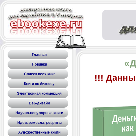
Главная
«Д
Новинки
Список всех книг
!!! Данны
Книги по бизнесу
Электронная коммерция
Веб-дизайн
Научно-популярные книги
Идеи, ремёсла, рецепты
Художественные книги