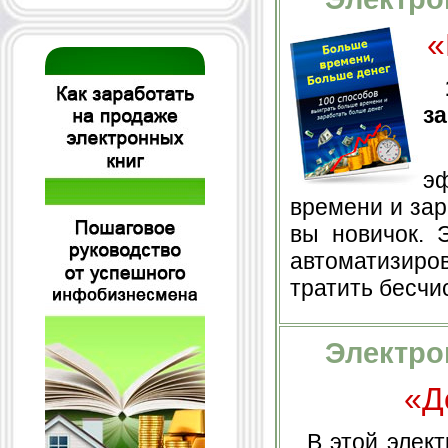
«
з
В
э
времени и зар
вы новичок. 
автоматизиро
тратить бесчи
Электро
«Д
В этой элект