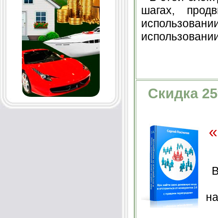
шагах, прод
использован
использовании
Cкидка 25
«
В
э
на
к