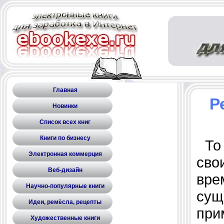
Главная
Р
Новинки
Список всех книг
Книги по бизнесу
То 
Электронная коммерция
сво
Веб-дизайн
вре
Научно-популярные книги
сущ
Идеи, ремёсла, рецепты
при
Художественные книги