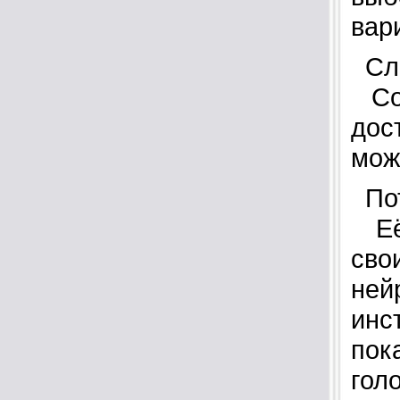
вар
Сле
Соз
дос
мож
Пот
Её 
сво
ней
инс
пок
гол