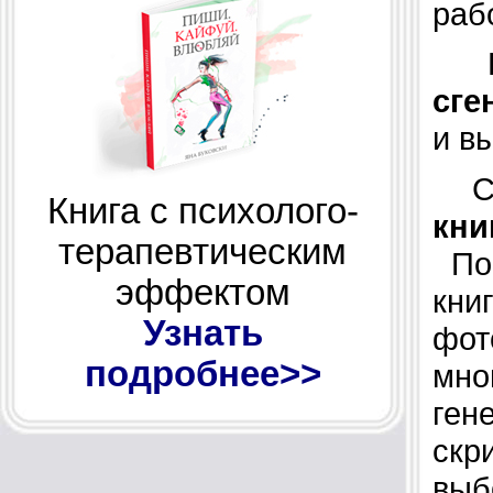
раб
В 
сге
и в
Сл
Книга с психолого-
кни
терапевтическим
Пок
эффектом
кни
Узнать
фот
подробнее>>
мно
ген
скр
выб