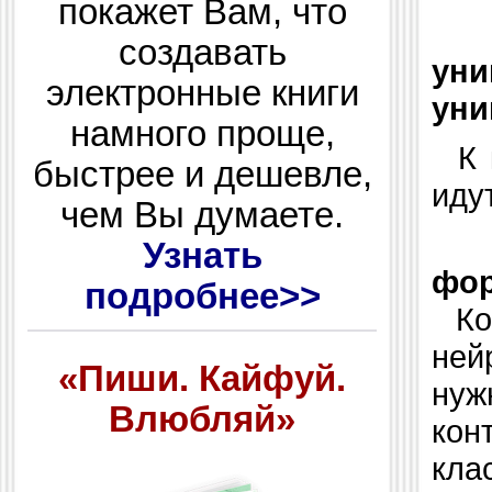
покажет Вам, что
Сл
создавать
ун
электронные книги
уни
намного проще,
К к
быстрее и дешевле,
иду
чем Вы думаете.
Д
Узнать
фор
подробнее>>
Ког
ней
«Пиши. Кайфуй.
нуж
Влюбляй»
кон
кла