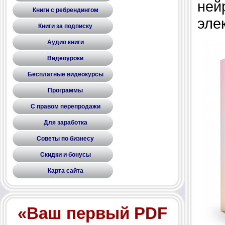
ней
Книги с ребрендингом
эле
Книги за подписку
Аудио книги
Видеоуроки
Бесплатные видеокурсы
Программы
С правом перепродажи
Для заработка
Советы по бизнесу
Скидки и бонусы
Карта сайта
«Ваш первый PDF