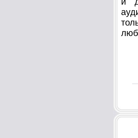
и д
ауд
тол
люб