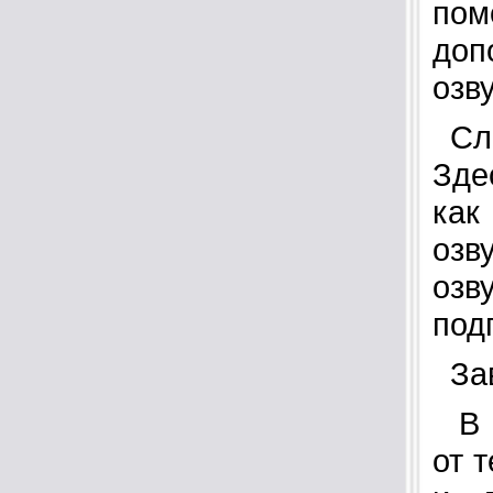
по
доп
озв
Cле
Зде
как
озв
оз
под
Зав
В и
от 