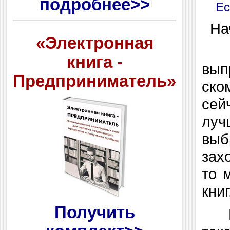
подробнее>>
Ес
Нач
«Электронная
Зд
книга -
вып
Предприниматель»
ско
сей
луч
выб
зах
то 
книг
Получить
В 