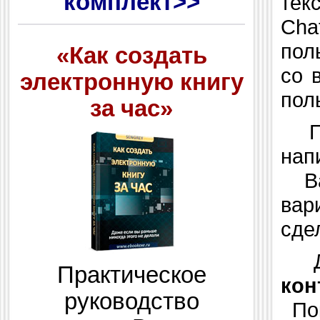
комплект>>
тек
Cha
пол
«Как создать
со 
электронную книгу
пол
за час»
Пос
нап
Вам
вар
сде
Да
Практическое
кон
руководство
Пок