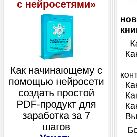
с нейросетями»
но
кни
Как
Как
Ка
Как начинающему с
кон
помощью нейросети
Как
создать простой
Как
PDF-продукт для
Как
заработка за 7
Вы 
шагов
Бол