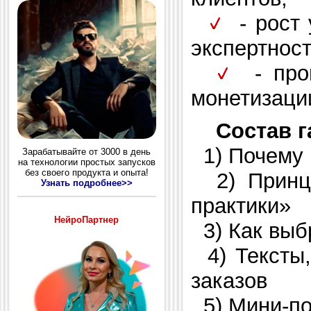
- рост 
экспертност
- пров
монетизаци
Состав г
1) Почему 
Зарабатывайте от 3000 в день
на технологии простых запусков
без своего продукта и опыта!
2) Принци
Узнать подробнее>>
практики»
НейроПартнер
3) Как выб
4) Тексты,
заказов
5) Мини-по