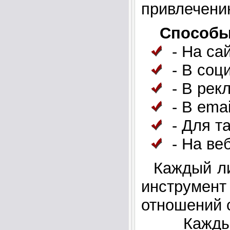
привлечени
Способы
- На сай
- В соц
- В рек
- В emai
- Для т
- На веб
Каждый лид
инструмен
отношений 
Каждый 