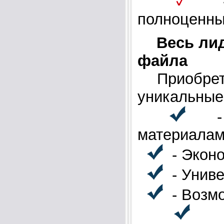
- М
полноценны
Весь ли
файла
Приобрета
уникальные
- М
материала
- Эконо
- Униве
- Возмо
- П