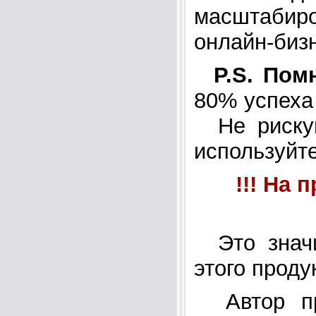
масштабир
онлайн-биз
P.S. Пом
80% успеха
Не рискуй
используйт
!!! На 
Это значи
этого проду
Автор про