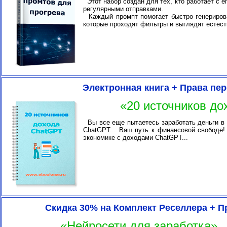
Этот набор создан для тех, кто работает с e
регулярными отправками.
Каждый промпт помогает быстро генерирова
которые проходят фильтры и выглядят естест
Электронная книга + Права пе
«20 источников д
Вы все еще пытаетесь заработать деньги в 
ChatGPT... Ваш путь к финансовой свободе!
экономике с доходами ChatGPT...
Скидка 30% на Комплект Реселлера + 
«Нейросети для заработка»