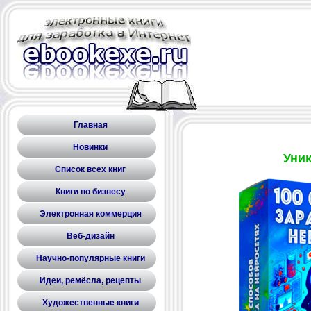
Главная
Новинки
Уник
Список всех книг
Книги по бизнесу
Электронная коммерция
Веб-дизайн
Научно-популярные книги
Идеи, ремёсла, рецепты
Художественные книги