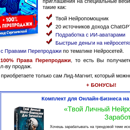
приглашения на специальные веби
такие как:
Твой Нейропомощник
20 источников дохода ChatGP
Подработка с ИИ-аватарами
Быстрые деньги на нейросетях
ы с Правами Перепродажи
по тематике Нейросетей.
 100% Права Перепродажи
, то есть Вы получае
ол-ву продаж.
приобретаете только сам Лид-Магнит, который можно 
+ БОНУСЫ!
Комплект для Онлайн-Бизнеса на
«Твой Личный Нейр
Зарабо
Хочешь зарабатывать на трендовой теме иск