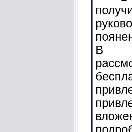
получ
руков
поянен
В и
расс
бес
прив
привл
влож
подр