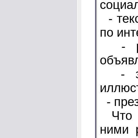
социал
- тек
по инт
- ре
объяв
- за
иллюс
- през
Что э
ними 