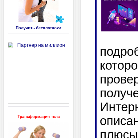
Получить бесплатно>>
подр
кот
пров
полу
Инте
описа
Трансформация тела
плюс