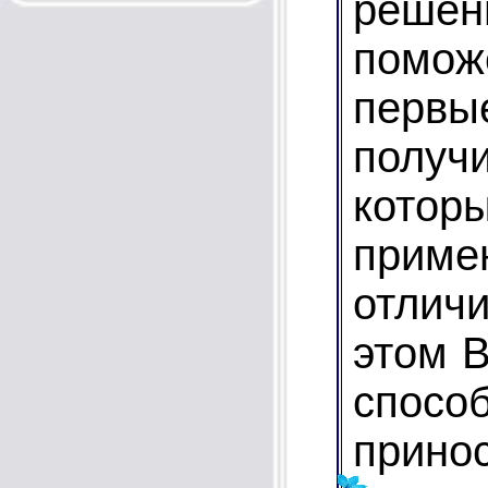
реше
помо
первы
получ
котор
приме
отличи
этом 
спосо
принос