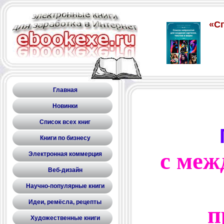
Главная
Новинки
Список всех книг
Книги по бизнесу
с меж
Электронная коммерция
Веб-дизайн
Научно-популярные книги
Идеи, ремёсла, рецепты
п
Художественные книги