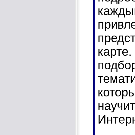
каж
прив
предс
карте
под
темат
кото
научи
Интер