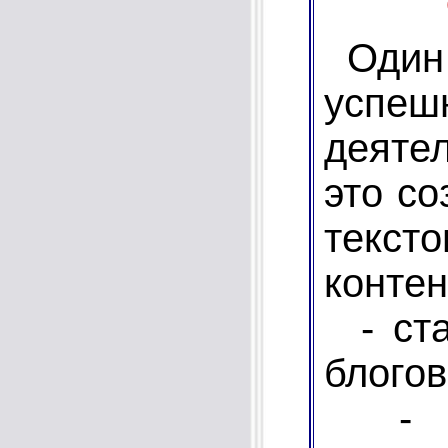
Один 
успе
деяте
это с
текст
контен
- ста
блогов
- по