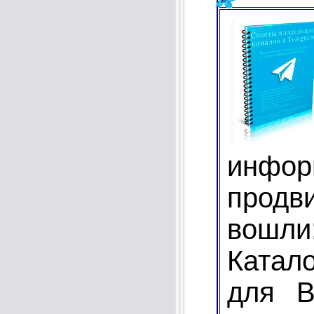
инфо
продв
вошл
Катал
для В