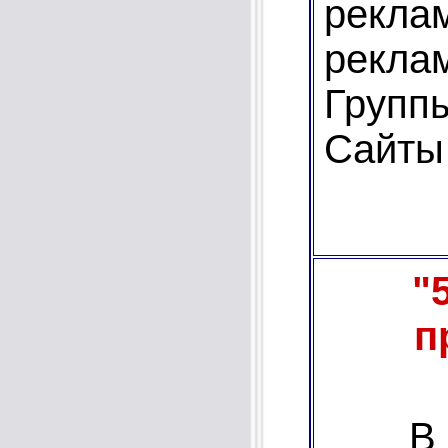
рекл
рекл
Групп
Сайты
"
п
В к