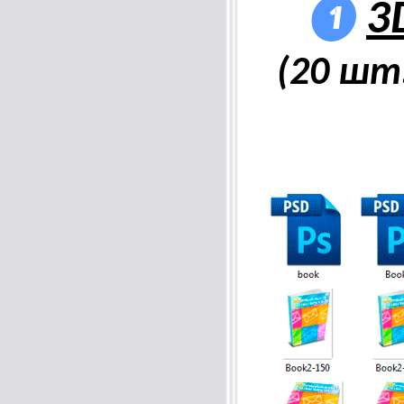
❶
3
(20 шт.