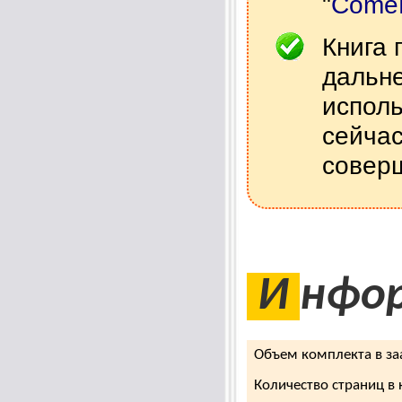
"
Come
Книга 
дальн
исполь
сейчас
соверш
И
нфо
Объем комплекта в за
Количество страниц в 