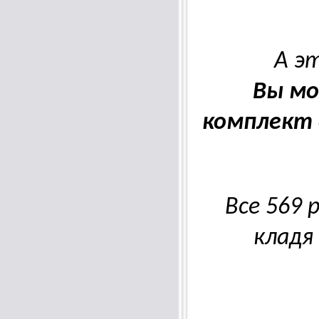
А э
Вы мо
комплект 
Все
569
р
кладя