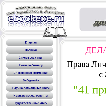
Главная
ДЕЛ
Новинки
Список всех книг
Права Лич
Книги по бизнесу
с
Электронная коммерция
Веб-дизайн
"41 пр
Научно-популярные книги
Идеи, ремёсла, рецепты
Художественные книги