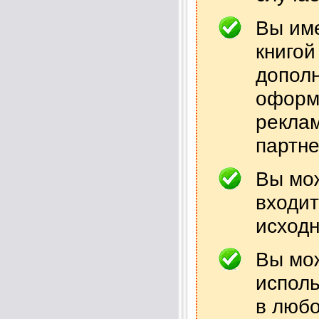
Вы име
книгой
дополн
оформ
реклам
партне
Вы мож
входит
исходн
Вы мож
исполь
в любо