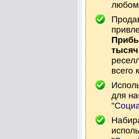
любом
Продав
привле
Прибы
тысяч
реселл
всего 
Испол
для на
"
Соци
Набир
исполь