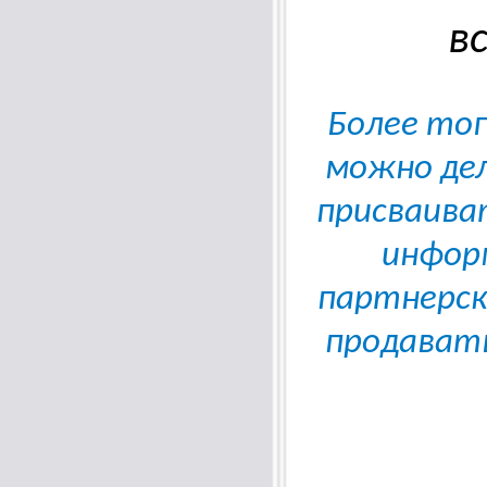
в
Более тог
можно дел
присваива
информ
партнерск
продавать