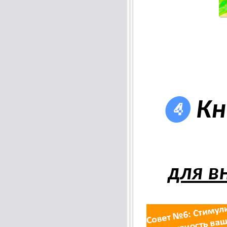
❹
Кн
для в