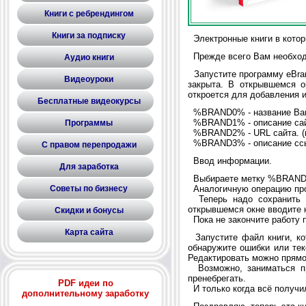
Книги с ребрендингом
Книги за подписку
Электронные книги в котор
Прежде всего Вам необхо
Аудио книги
Запустите программу eBrand
Видеоуроки
закрыта. В открывшемся о
откроется для добавления 
Бесплатные видеокурсы
%BRAND0% - название Вашег
%BRAND1% - описание сайта
Программы
%BRAND2% - URL сайта. (на
%BRAND3% - описание ссылки
С правом перепродажи
Ввод информации.
Для заработка
Выбираете метку %BRAND0%
Аналогичную операцию пров
Советы по бизнесу
Теперь надо сохранить В
открывшемся окне вводите н
Скидки и бонусы
Пока не закончите работу п
Карта сайта
Запустите файл книги, кот
обнаружите ошибки или тек
Редактировать можно прямо 
Возможно, заниматься пр
пренебрегать.
PDF идеи по
И только когда всё получило
дополнительному заработку