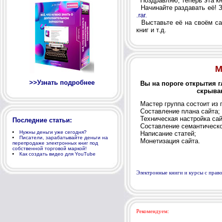
Поздравляю, теперь эта кн
Начинайте раздавать её! З
.rar.
Выставьте её на своём сай
книг и т.д.
М
>>Узнать подробнее
Вы на пороге открытия г
скрываю
Мастер группа состоит из 
Составление плана сайта;
Техническая настройка сай
Последние статьи:
Составление семантическо
Нужны деньги уже сегодня?
Написание статей;
Писатели, зарабатывайте деньги на
Монетизация сайта.
перепродаже электронных книг под
собственной торговой маркой!
Как создать видео для YouTube
Электронные книги и курсы с пра
Рекомендуем: