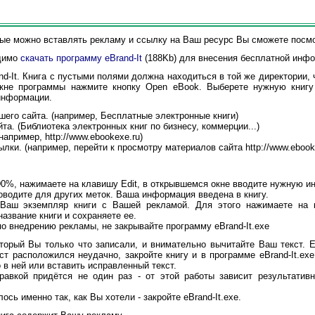
ые можно вставлять рекламу и ссылку на Ваш ресурс Вы сможете посм
димо
скачать программу eBrand-It
(188Kb) для внесения бесплатной инфо
-It. Книга с пустыми полями должна находиться в той же директории, 
кне программы нажмите кнопку Open eBook. Выберете нужную книгу
информации.
о сайта. (например, Бесплатные электронные книги)
. (Библиотека электронных книг по бизнесу, коммерции...)
пример, http://www.ebookexe.ru)
. (например, перейти к просмотру материалов сайта http://www.ebooke
, нажимаете на клавишу Edit, в открывшемся окне вводите нужную и
одите для других меток. Ваша информация введена в книгу.
аш экземпляр книги с Вашей рекламой. Для этого нажимаете на к
азвание книги и сохраняете ее.
о внедрению рекламы, не закрывайте программу eBrand-It.exe
орый Вы только что записали, и внимательно вычитайте Ваш текст. 
ст расположился неудачно, закройте книгу и в программе eBrand-It.ex
в ней или вставить исправленный текст.
авкой придётся не один раз - от этой работы зависит результатив
сь именно так, как Вы хотели - закройте eBrand-It.exe.