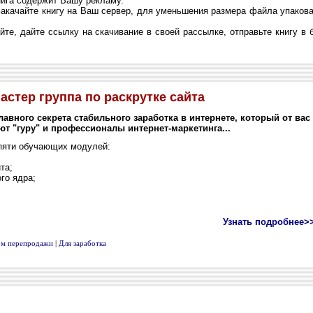
ига содержит Вашу рекламу.
акачайте книгу на Ваш сервер, для уменьшения размера файла упаков
те, дайте ссылку на скачивание в своей рассылке, отправьте книгу в
астер группа по раскрутке сайта
лавного секрета стабильного заработка в интернете, который от вас
т "гуру" и профессионалы интернет-маркетинга...
пяти обучающих модулей:
та;
го ядра;
Узнать подробнее>
вом перепродажи
|
Для заработка