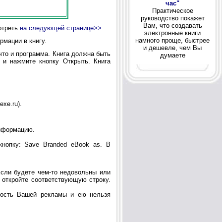
час"
Практическое
руководство покажет
Вам, что создавать
отреть
на следующей странице>>
электронные книги
намного проще, быстрее
рмации в книгу.
и дешевле, чем Вы
что и программа. Книга должна быть
думаете
 и нажмите кнопку Открыть. Книга
xe.ru).
нформацию.
нопку: Save Branded eBook as. В
Если будете чем-то недовольны или
e откройте соответствующую строку.
ность Вашей рекламы и ею нельзя