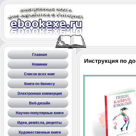
Главная
Инструкция по д
Новинки
Список всех книг
Книги по бизнесу
Электронная коммерция
Веб-дизайн
Научно-популярные книги
Идеи, ремёсла, рецепты
Художественные книги