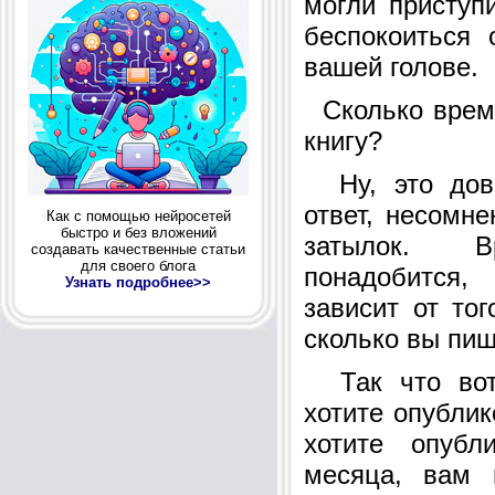
могли приступ
беспокоиться 
вашей голове.
Сколько време
книгу?
Ну, это дово
ответ, несомне
Как с помощью нейросетей
быстро и без вложений
затылок. 
создавать качественные статьи
для своего блога
понадобится,
Узнать подробнее>>
зависит от тог
сколько вы пиш
Так что вот 
хотите опублик
хотите опубл
месяца, вам 