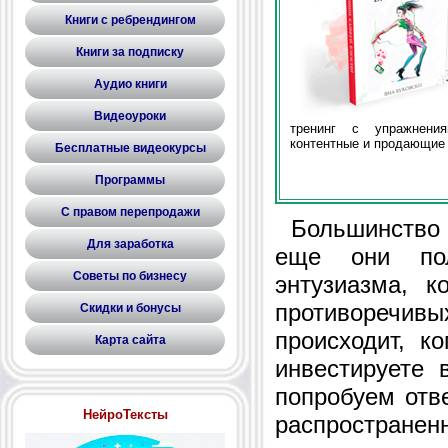
Книги с ребрендингом
Книги за подписку
Аудио книги
Видеоуроки
тренинг с упражнени
контентные и продающие 
Бесплатные видеокурсы
Программы
С правом перепродажи
Большинство а
Для заработка
еще они пол
Советы по бизнесу
энтузиазма, к
противореч
Скидки и бонусы
происходит, к
Карта сайта
инвестируете в
попробуем отве
НейроТексты
распростране