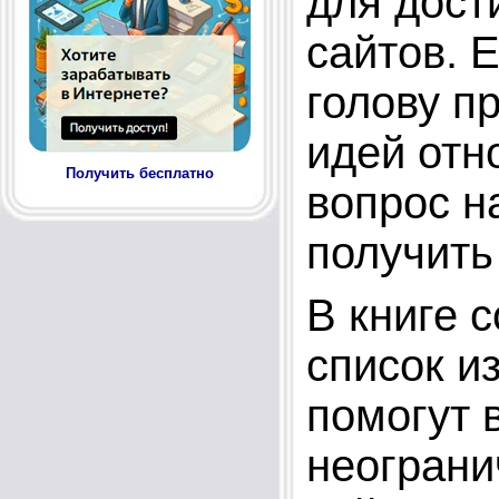
для дост
сайтов. 
голову п
идей отн
Получить бесплатно
вопрос н
получить
В книге 
список и
помогут 
неограни