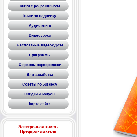
Книги с ребрендингом
Книги за подписку
Аудио книги
Видеоуроки
Бесплатные видеокурсы
Программы
С правом перепродажи
Для заработка
Советы по бизнесу
Скидки и бонусы
Карта сайта
Электронная книга -
Предприниматель