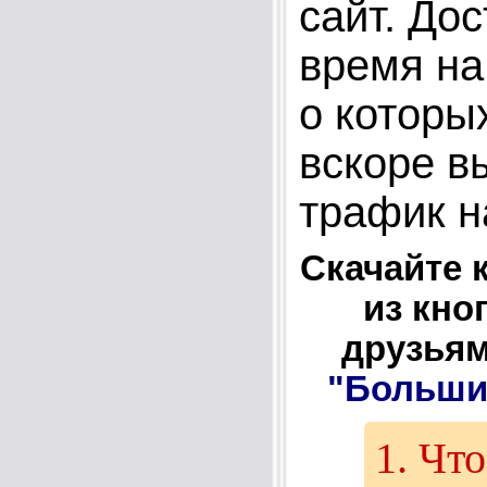
сайт. До
время на
о которых
вскоре в
трафик н
Скачайте 
из кно
друзьям
"Больши
1. Чт