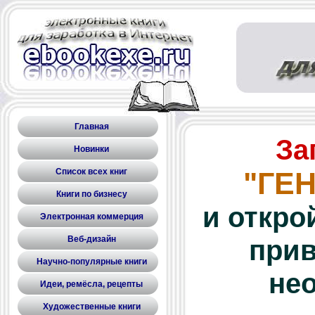
Главная
За
Новинки
Список всех книг
"ГЕ
Книги по бизнесу
и откро
Электронная коммерция
Веб-дизайн
прив
Научно-популярные книги
не
Идеи, ремёсла, рецепты
Художественные книги