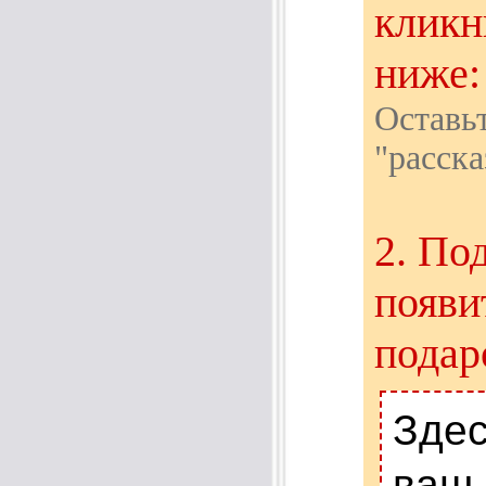
кликн
ниже:
Оставь
"расска
2. По
появи
подар
Здес
ваш 