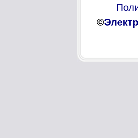
Поли
©
Электр