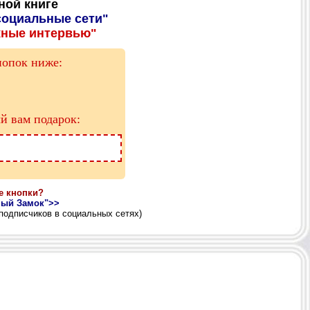
ной книге
социальные сети"
ные интервью"
нопок ниже:
й вам подарок:
же кнопки?
ный Замок">>
 подписчиков в социальных сетях)