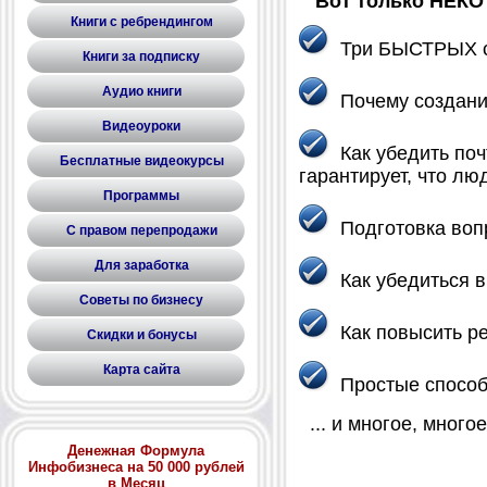
Вот только НЕКОТ
Книги с ребрендингом
Три БЫСТРЫХ спо
Книги за подписку
Аудио книги
Почему создание
Видеоуроки
Как убедить почт
Бесплатные видеокурсы
гарантирует, что лю
Программы
Подготовка вопр
С правом перепродажи
Для заработка
Как убедиться в 
Советы по бизнесу
Как повысить ре
Скидки и бонусы
Карта сайта
Простые способы
... и многое, многое
Денежная Формула
Инфобизнеса на 50 000 рублей
в Месяц