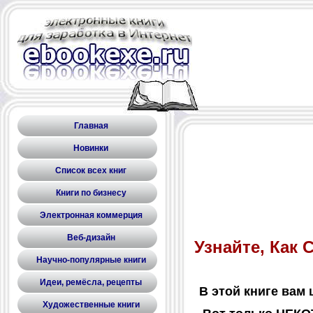
Главная
Новинки
Список всех книг
Книги по бизнесу
Электронная коммерция
Веб-дизайн
Узнайте, Как
Научно-популярные книги
Идеи, ремёсла, рецепты
В этой книге вам
Художественные книги