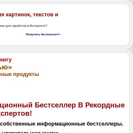
нигу
ью»
нные продукты
ационный Бестселлер В Рекордные
кспертов!
аши собственные информационные бестселлеры.