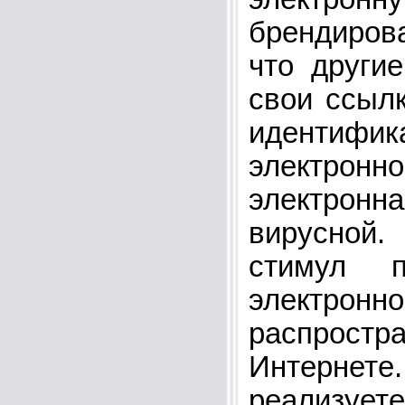
брендирова
что други
свои ссылк
идентифик
электрон
электрон
вирусной.
стимул п
электро
распро
Интернете.
реализуе