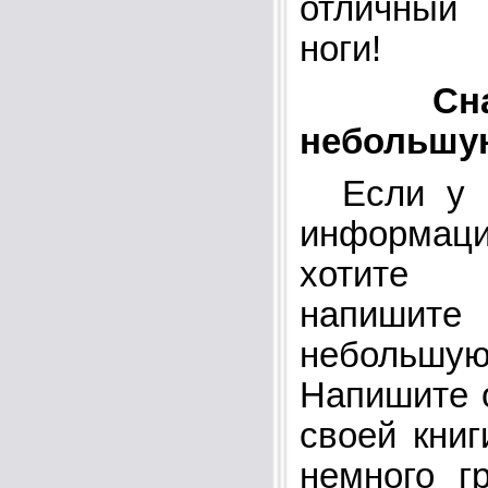
отличный
ноги!
Сн
небольшую
Если у в
информа
хотите 
напиши
небольшую 
Напишите о
своей книг
немного г