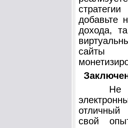
стратегии
добавьте н
дохода, т
виртуаль
сайты 
монетизиро
Заключе
Не бой
электро
отличный
свой опы