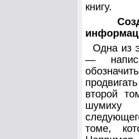
книгу.
Соз
информац
Одна из э
— напис
обозначи
продвигат
второй то
шумиху 
следующег
томе, ко