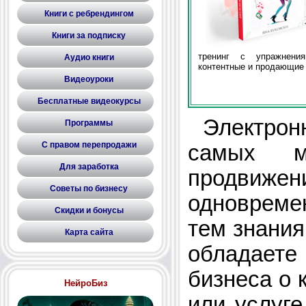
Книги с ребрендингом
Книги за подписку
тренинг с упражнени
Аудио книги
контентные и продающие 
Видеоуроки
Бесплатные видеокурсы
Электронн
Программы
С правом перепродажи
самых м
Для заработка
продвижен
Советы по бизнесу
одновреме
Скидки и бонусы
тем знания
Карта сайта
обладае
бизнеса о 
НейроБиз
или услуге