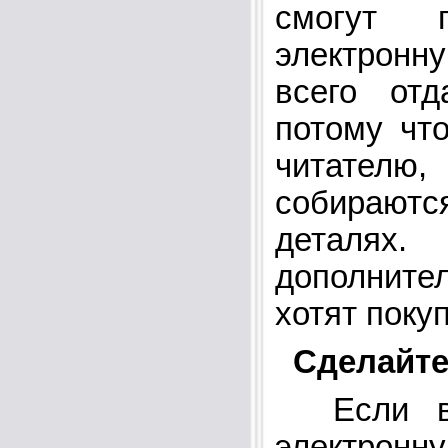
смогут 
электрон
всего отд
потому чт
читате
собираются
деталях.
дополните
хотят покуп
Сделайте
Если вы
электр