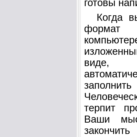
готовы нап
Когда вы 
формат 
компьютер
изложенны
виде,
автомат
заполн
Человечес
терпит пр
Ваши мыс
закончить