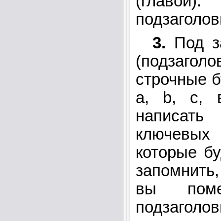
(главо
подзаголов
3.
Под з
(подзаго
строчные б
a, b, c, 
написат
ключевых 
которые бу
запомнить
вы пом
подзагол