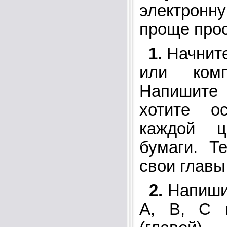
электрон
проще прос
1.
Начните
или ком
Напишит
хотите о
каждой 
бумаги. Т
свои главы
2.
Напишит
A, B, C 