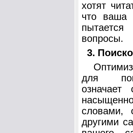
хотят чита
что ваша 
пытается
вопросы.
3. Поиск
Оптимиза
для пои
означает 
насыщен
словами, 
другими с
вашего са