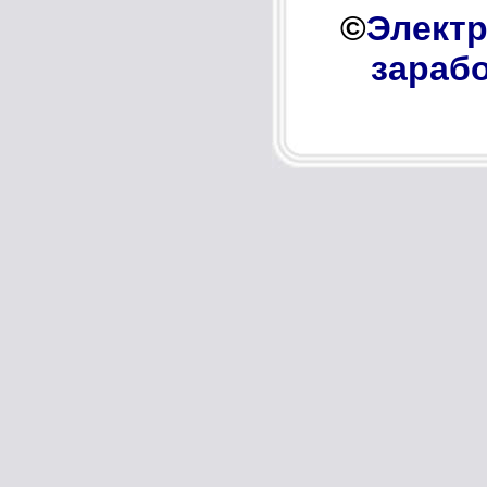
©
Электр
зарабо