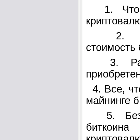
1. Что 
криптовал
2. Как
стоимость 
3. Разл
приобретен
4. Все, чт
майнинге б
5. Безо
биткои
криптовал