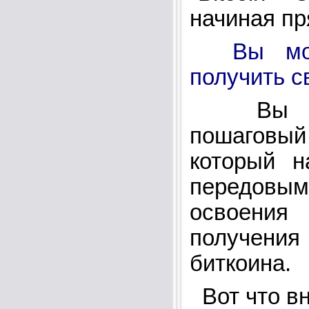
начиная пр
Вы мо
получить с
Вы по
пошагов
который н
передовы
освое
получен
биткоина.
Вот что вн