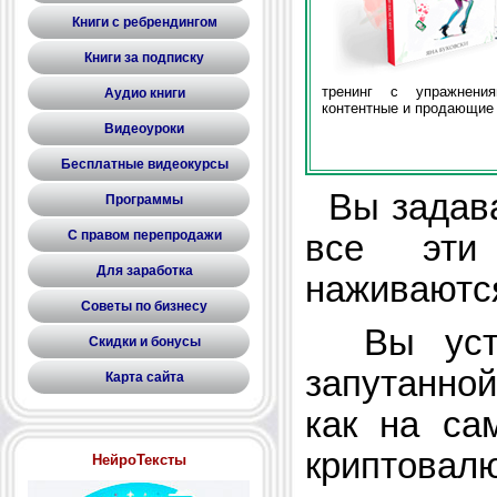
Книги с ребрендингом
Книги за подписку
тренинг с упражнени
Аудио книги
контентные и продающие 
Видеоуроки
Бесплатные видеокурсы
Вы задава
Программы
С правом перепродажи
все эти
Для заработка
наживаются
Советы по бизнесу
Вы уста
Скидки и бонусы
запутанной
Карта сайта
как на са
криптовал
НейроТексты