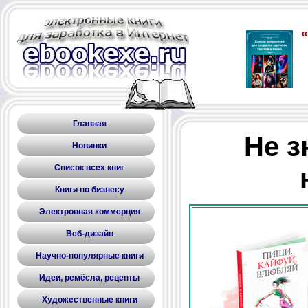
Главная
Не з
Новинки
Список всех книг
Книги по бизнесу
Электронная коммерция
Веб-дизайн
Научно-популярные книги
Идеи, ремёсла, рецепты
Художественные книги