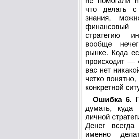
не помогали н
что делать с
знания, мож
финансовый
стратегию и
вообще нече
рынке. Кода ес
происходит — 
вас нет никако
четко понятно,
конкретной сит
Ошибка 6.
П
думать, куда
личной стратег
Денег всегда
именно дела