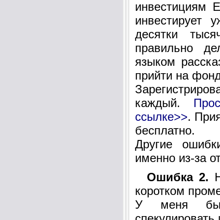
инвестициям Е
инвестирует 
десятки тыс
правильно де
языком расска
прийти на фон
Зарегистриро
каждый.
Про
ссылке>>
. При
бесплатно.
Другие ошибк
именно из-за о
Ошибка 2.
Н
коротком пром
У меня был
спекулировать 