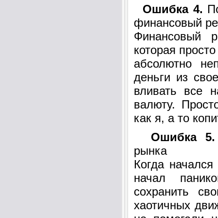
Ошибка 4.
По
финансовый ре
Финансовый 
которая просто
абсолютно не
деньги из сво
вливать все 
валюту. Прост
как я, а то коп
Ошибка 5.
рынка
Когда начался
начал паник
сохранить св
хаотичных дви