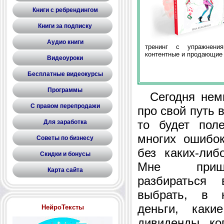
Книги с ребрендингом
Книги за подписку
Аудио книги
тренинг с упражнени
контентные и продающие 
Видеоуроки
Бесплатные видеокурсы
Программы
Сегодня немн
С правом перепродажи
про свой путь 
то будет пол
Для заработка
многих ошибо
Советы по бизнесу
без каких-либ
Скидки и бонусы
Мне пришл
Карта сайта
разбираться
выбрать, в 
деньги, каки
НейроТексты
дивиденды, ко