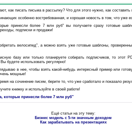
ют, как писать письма в рассылку? Что для этого нужно, как составить 
инающих особенно востребованная, и хорошая новость в том, что уже ес
орые принесли более 7 млн руб" вы получаете сразу готовые шабл
ереходы, подписки и продажи!
ретать велосипед", а можно взять уже готовые шаблоны, проверенные
ную базу или только планируете собирать подписчиков, то этот P
 Вы будете использовать регулярно!
ядываю в нее, чтобы взять какой-нибудь интересный пример или готов
очень мощные!
емя на сочинение писем, берите то, что уже сработало и показало резул
учите книжку и используйте в своей работе!
а, которые принесли более 7 млн руб"
Ещё статьи на эту тему:
Бизнес модель с 5-ти значным доходом
Как зарабатывать на презентациях