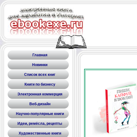
Главная
Новинки
Список всех книг
Книги по бизнесу
Электронная коммерция
Веб-дизайн
Научно-популярные книги
Идеи, ремёсла, рецепты
Художественные книги