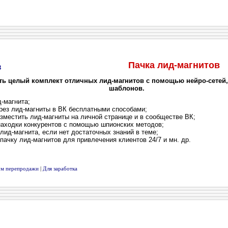
Пачка лид-магнитов
ить целый комплект отличных лид-магнитов с помощью нейро-сетей
шаблонов.
-магнита;
ез лид-магниты в ВК бесплатными способами;
местить лид-магниты на личной странице и в сообществе ВК;
аходки конкурентов с помощью шпионских методов;
лид-магнита, если нет достаточных знаний в теме;
ачку лид-магнитов для привлечения клиентов 24/7 и мн. др.
вом перепродажи
|
Для заработка