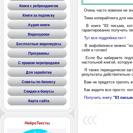
Книги с ребрендингом
Очень часто новички не зна
Книги за подписку
Тема копирайтинга для нач
Аудио книги
В книге "83 письма, кот
гарантированно получить п
Видеоуроки
Тут все подробности>>
Бесплатные видеокурсы
В инфобизнесе можно "изоб
себя и готово!
Программы
Если Вы набираете подпис
настольной книгой, которую
С правом перепродажи
Я также периодически загл
Для заработка
результаты действительно 
Советы по бизнесу
Вам не придется тратить вр
Как видите все просто: пол
Скидки и бонусы
Получить книгу
"83 письм
Карта сайта
НейроТексты